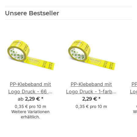
Unsere Bestseller
PP-Klebeband mit
PP-Klebeband mit
PP
Logo Druck - 66 m
Logo Druck - 1-farbig
Lo
Gelb #FCE300
ab
- 66 m Gelb #FCE300
2,29 €
*
2,29 €
*
- Leise abrollend
Mar
0,35 € pro 10 m
0,35 € pro 10 m
Weitere Variationen
W
erhältlich.