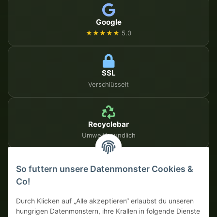
Google
★★★★★
5.0
SSL
Verschlüsselt
Recyclebar
Umweltfreundlich
So futtern unsere Datenmonster Cookies &
SICHERE ZAHLUNGSMETHODEN
Co!
Auf Rechnung
Vorkasse mit Skonto
Durch Klicken auf „Alle akzeptieren“ erlaubst du unseren
hungrigen Datenmonstern, ihre Krallen in folgende Dienste