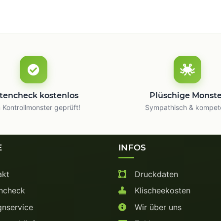
tencheck kostenlos
Plüschige Monst
Kontrollmonster geprüft!
Sympathisch & kompet
E
INFOS
akt
Druckdaten
ncheck
Klischeekosten
nservice
Wir über uns