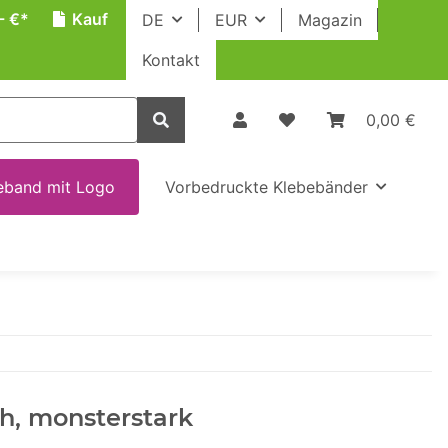
- €*
Kauf
DE
EUR
Magazin
Kontakt
0,00 €
eband mit Logo
Vorbedruckte Klebebänder
ch, monsterstark