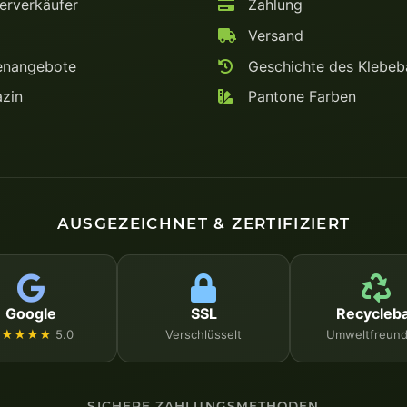
rverkäufer
Zahlung
Versand
enangebote
Geschichte des Klebe
zin
Pantone Farben
AUSGEZEICHNET & ZERTIFIZIERT
Google
SSL
Recycleb
★★★★★
5.0
Verschlüsselt
Umweltfreund
SICHERE ZAHLUNGSMETHODEN