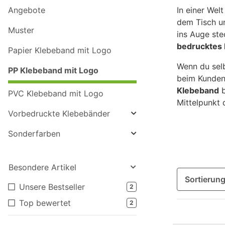
Angebote
In einer Wel
dem Tisch un
Muster
ins Auge ste
bedrucktes 
Papier Klebeband mit Logo
Wenn du selb
PP Klebeband mit Logo
beim Kunden 
Klebeband
b
PVC Klebeband mit Logo
Mittelpunkt 
Vorbedruckte Klebebänder
Sonderfarben
Besondere Artikel
Sortierun
Unsere Bestseller
2
Top bewertet
2