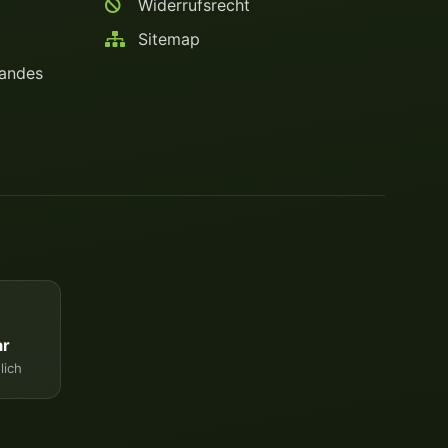
Widerrufsrecht
Sitemap
bandes
Dein WhatsApp-Tor zur
ar
Monster Service Team
lich
von tapemonster.de
Monster Service Team