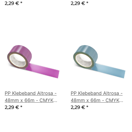
0/42/33/3
0/53/21/40
2,29 €
*
2,29 €
*
PP Klebeband Altrosa -
PP Klebeband Altrosa -
48mm x 66m - CMYK
48mm x 66m - CMYK
0/63/9/49
43/16/0/45
2,29 €
*
2,29 €
*