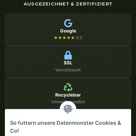
AUSGEZEICHNET & ZERTIFIZIERT
Google
★★★★★
5.0
SSL
Verschlüsselt
Recyclebar
Umweltfreundlich
So futtern unsere Datenmonster Cookies &
SICHERE ZAHLUNGSMETHODEN
Co!