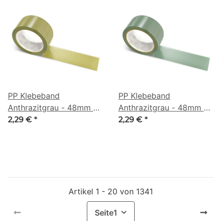
PP Klebeband
PP Klebeband
Anthrazitgrau - 48mm x
Anthrazitgrau - 48mm x
66m - CMYK 0/6/55/46
66m - CMYK 19/0/16/55
2,29 €
*
2,29 €
*
Artikel 1 - 20 von 1341
Seite
1