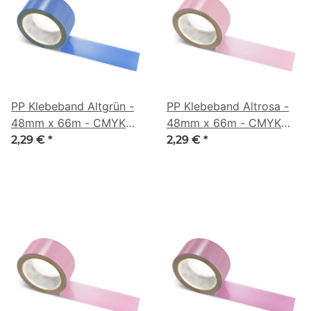
PP Klebeband Altgrün -
PP Klebeband Altrosa -
48mm x 66m - CMYK
48mm x 66m - CMYK
67/47/0/32
0/31/20/16
2,29 €
*
2,29 €
*