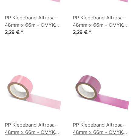
PP Klebeband Altrosa -
PP Klebeband Altrosa -
48mm x 66m - CMYK
48mm x 66m - CMYK
0/36/21/21
0/41/14/35
2,29 €
*
2,29 €
*
PP Klebeband Altrosa -
PP Klebeband Altrosa -
48mm x 66m - CMYK
48mm x 66m - CMYK