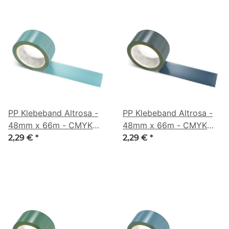
PP Klebeband Altrosa -
PP Klebeband Altrosa -
48mm x 66m - CMYK
48mm x 66m - CMYK
44/6/0/44
47/21/0/73
2,29 €
*
2,29 €
*