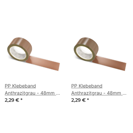
PP Klebeband
PP Klebeband
Anthrazitgrau - 48mm x
Anthrazitgrau - 48mm x
66m - CMYK 0/38/53/51
66m - CMYK 0/40/57/62
2,29 €
*
2,29 €
*