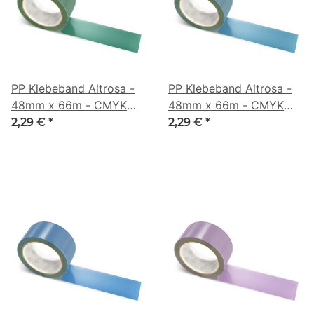
PP Klebeband Altrosa -
PP Klebeband Altrosa -
48mm x 66m - CMYK
48mm x 66m - CMYK
57/0/16/64
59/20/0/50
2,29 €
*
2,29 €
*