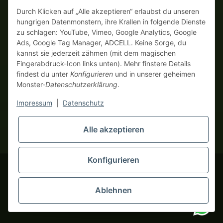
Auf Rechnung
Vorkasse mit Skonto
Durch Klicken auf „Alle akzeptieren“ erlaubst du unseren
hungrigen Datenmonstern, ihre Krallen in folgende Dienste
zu schlagen: YouTube, Vimeo, Google Analytics, Google
Dein WhatsApp-Tor zur
Ads, Google Tag Manager, ADCELL. Keine Sorge, du
Monster Service Team
kannst sie jederzeit zähmen (mit dem magischen
von tapemonster.de
Fingerabdruck-Icon links unten). Mehr finstere Details
findest du unter
Konfigurieren
und in unserer geheimen
Monster-
Datenschutzerklärung
.
* Alle Preise zzgl. gesetzlicher USt., zzgl.
Versand
| Hier bestellen
Monster Service Team
nur echte Business-Monster! Verkauf nur an Unternehmer (§ 14
Impressum
|
Datenschutz
Hallo und herzlich
BGB), keine Privatkunden (§ 13 BGB).
willkommen bei
Preise in Fremdwährungen dienen der Orientierung und basieren
tapemonster.de
Flüstere mir
Alle akzeptieren
auf dem aktuellen Wechselkurs. Verbindliche
dein Problem zu – ich klebe
Abrechnungswährung ist Euro (EUR).
an der Lösung!
Konfigurieren
© 2020-2026 tapemonster - Alle Rechte vorbehalten. Design by
Ablehnen
Für diesen Service benötigst du WhatsApp.
Alternativ kannst du auch unser
Kontaktformular
Tausende zufriedene Kunden seit 2020
benutzen.