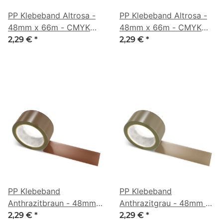
PP Klebeband Altrosa -
PP Klebeband Altrosa -
48mm x 66m - CMYK
48mm x 66m - CMYK
66/34/0/42
7/27/0/41
2,29 €
*
2,29 €
*
PP Klebeband
PP Klebeband
Anthrazitbraun - 48mm x
Anthrazitgrau - 48mm x
66m - CMYK 0/44/63/69
66m - CMYK 0/18/38/61
2,29 €
*
2,29 €
*