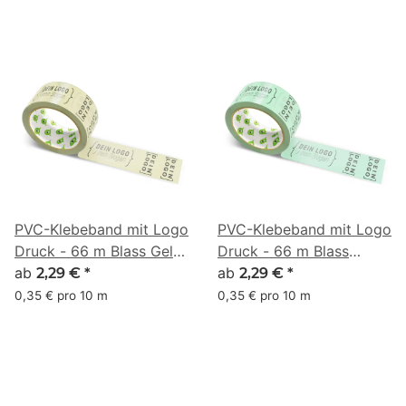
PVC-Klebeband mit Logo
PVC-Klebeband mit Logo
Druck - 66 m Blass Gelb
Druck - 66 m Blass
#D2CE9E
ab
Mintgrün #A2E4B8
ab
2,29 €
*
2,29 €
*
0,35 € pro 10 m
0,35 € pro 10 m