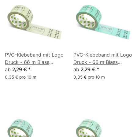
PVC-Klebeband mit Logo
PVC-Klebeband mit Logo
Druck - 66 m Blass
Druck - 66 m Blass
Olivgrün #C4D6A4
ab
Türkis #7AE1BF
ab
2,29 €
*
2,29 €
*
0,35 € pro 10 m
0,35 € pro 10 m