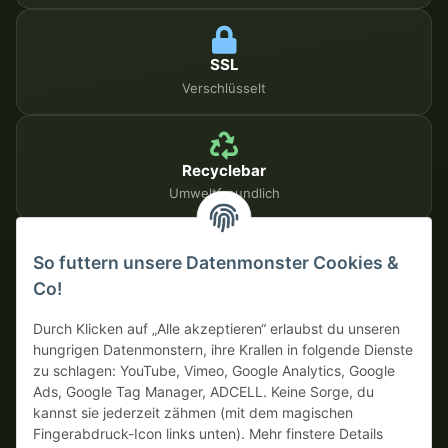
SSL
Verschlüsselt
Recyclebar
Umweltfreundlich
So futtern unsere Datenmonster Cookies &
SICHERE ZAHLUNGSMETHODEN
Co!
Auf Rechnung
Vorkasse mit Skonto
Durch Klicken auf „Alle akzeptieren“ erlaubst du unseren
hungrigen Datenmonstern, ihre Krallen in folgende Dienste
zu schlagen: YouTube, Vimeo, Google Analytics, Google
Dein WhatsApp-Tor zur
Ads, Google Tag Manager, ADCELL. Keine Sorge, du
Monster Service Team
kannst sie jederzeit zähmen (mit dem magischen
von tapemonster.de
Fingerabdruck-Icon links unten). Mehr finstere Details