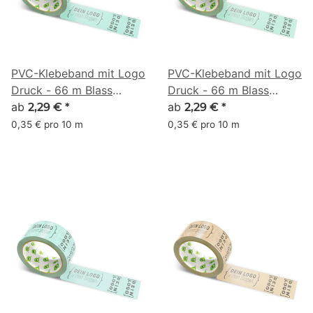
PVC-Klebeband mit Logo
PVC-Klebeband mit Logo
Druck - 66 m Blass
Druck - 66 m Blass
Türkis #8FD6BD
ab
Türkis #9BE3BF
ab
2,29 €
*
2,29 €
*
0,35 € pro 10 m
0,35 € pro 10 m