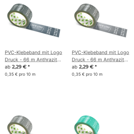
PVC-Klebeband mit Logo
PVC-Klebeband mit Logo
Druck - 66 m Anthrazit
Druck - 66 m Anthrazit
#333F48
ab
#4B4F54
ab
2,29 €
*
2,29 €
*
0,35 € pro 10 m
0,35 € pro 10 m