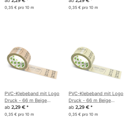
#AFA9A0
ab
#C6A992
ab
2,29 €
*
2,29 €
*
0,35 € pro 10 m
0,35 € pro 10 m
PVC-Klebeband mit Logo
PVC-Klebeband mit Logo
Druck - 66 m Beige
Druck - 66 m Beige
#CDA788
ab
#D5CB9F
ab
2,29 €
*
2,29 €
*
0,35 € pro 10 m
0,35 € pro 10 m