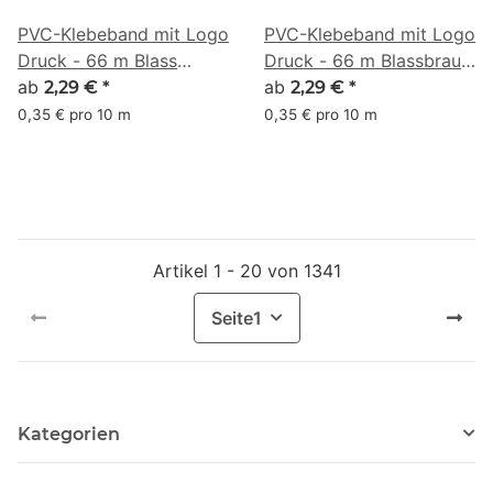
PVC-Klebeband mit Logo
PVC-Klebeband mit Logo
Druck - 66 m Blass
Druck - 66 m Blassbraun
Türkis #A7E6D7
ab
#D9B48F
ab
2,29 €
*
2,29 €
*
0,35 € pro 10 m
0,35 € pro 10 m
Artikel 1 - 20 von 1341
Seite
1
Kategorien