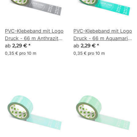
PVC-Klebeband mit Logo
PVC-Klebeband mit Logo
Druck - 66 m Anthrazit
Druck - 66 m Aquamarin
#63666A
ab
#00B398
ab
2,29 €
*
2,29 €
*
0,35 € pro 10 m
0,35 € pro 10 m