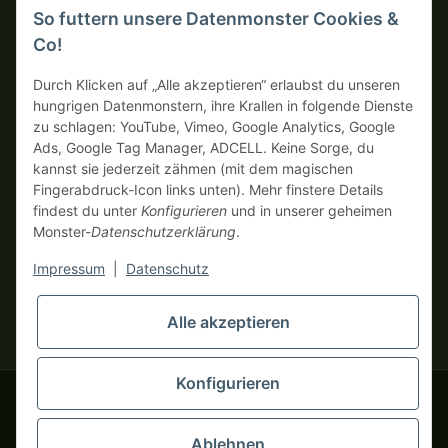
So futtern unsere Datenmonster Cookies &
SICHERE ZAHLUNGSMETHODEN
Co!
Auf Rechnung
Vorkasse mit Skonto
Durch Klicken auf „Alle akzeptieren“ erlaubst du unseren
hungrigen Datenmonstern, ihre Krallen in folgende Dienste
zu schlagen: YouTube, Vimeo, Google Analytics, Google
Dein WhatsApp-Tor zur
Ads, Google Tag Manager, ADCELL. Keine Sorge, du
Monster Service Team
kannst sie jederzeit zähmen (mit dem magischen
von tapemonster.de
Fingerabdruck-Icon links unten). Mehr finstere Details
findest du unter
Konfigurieren
und in unserer geheimen
Monster-
Datenschutzerklärung
.
* Alle Preise zzgl. gesetzlicher USt., zzgl.
Versand
| Hier bestellen
Monster Service Team
nur echte Business-Monster! Verkauf nur an Unternehmer (§ 14
Impressum
|
Datenschutz
Hallo und herzlich
BGB), keine Privatkunden (§ 13 BGB).
willkommen bei
Preise in Fremdwährungen dienen der Orientierung und basieren
tapemonster.de
Flüstere mir
Alle akzeptieren
auf dem aktuellen Wechselkurs. Verbindliche
dein Problem zu – ich klebe
Abrechnungswährung ist Euro (EUR).
an der Lösung!
Konfigurieren
© 2020-2026 tapemonster - Alle Rechte vorbehalten. Design by
Ablehnen