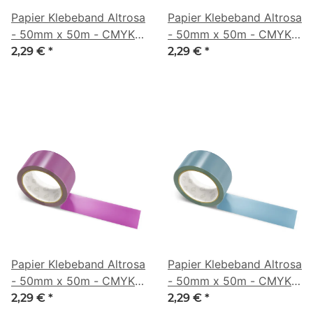
Papier Klebeband Altrosa
Papier Klebeband Altrosa
- 50mm x 50m - CMYK
- 50mm x 50m - CMYK
0/42/33/3
0/53/21/40
2,29 €
*
2,29 €
*
Papier Klebeband Altrosa
Papier Klebeband Altrosa
- 50mm x 50m - CMYK
- 50mm x 50m - CMYK
0/63/9/49
43/16/0/45
2,29 €
*
2,29 €
*