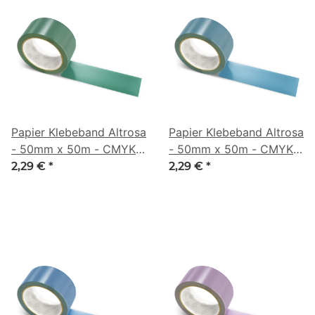
Papier Klebeband Altrosa
Papier Klebeband Altrosa
- 50mm x 50m - CMYK
- 50mm x 50m - CMYK
57/0/16/64
59/20/0/50
2,29 €
*
2,29 €
*