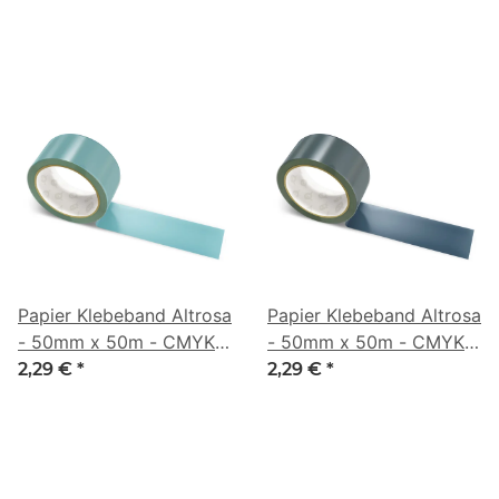
Papier Klebeband Altrosa
Papier Klebeband Altrosa
- 50mm x 50m - CMYK
- 50mm x 50m - CMYK
44/6/0/44
47/21/0/73
2,29 €
*
2,29 €
*