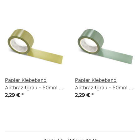
Papier Klebeband
Papier Klebeband
Anthrazitgrau - 50mm x
Anthrazitgrau - 50mm x
50m - CMYK 0/6/55/46
50m - CMYK 19/0/16/55
2,29 €
*
2,29 €
*