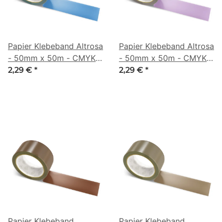
Papier Klebeband Altrosa
Papier Klebeband Altrosa
- 50mm x 50m - CMYK
- 50mm x 50m - CMYK
66/34/0/42
7/27/0/41
2,29 €
*
2,29 €
*
Papier Klebeband
Papier Klebeband