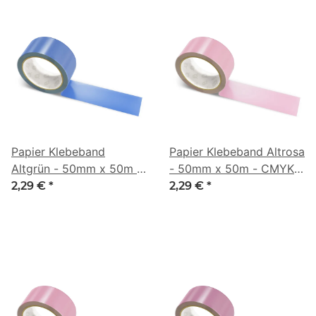
Papier Klebeband
Papier Klebeband Altrosa
Altgrün - 50mm x 50m -
- 50mm x 50m - CMYK
CMYK 67/47/0/32
0/31/20/16
2,29 €
*
2,29 €
*