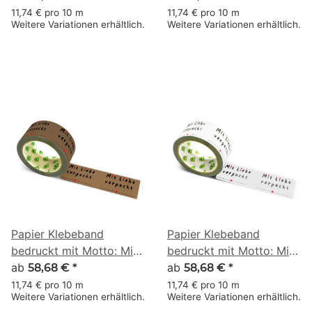
verpackt mit Herz - 50
verpackt mit Herz - 50
11,74 € pro 10 m
11,74 € pro 10 m
Weitere Variationen erhältlich.
Weitere Variationen erhältlich.
m braun
m weiss
Papier Klebeband
Papier Klebeband
bedruckt mit Motto: Mit
bedruckt mit Motto: Mit
Liebe verpackt & Herz -
ab
Liebe verpackt & Herz -
ab
58,68 €
*
58,68 €
*
50 m braun
50 m weiss
11,74 € pro 10 m
11,74 € pro 10 m
Weitere Variationen erhältlich.
Weitere Variationen erhältlich.