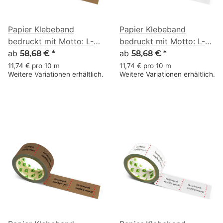
Papier Klebeband
Papier Klebeband
bedruckt mit Motto: L-O-
bedruckt mit Motto: L-O-
V-E 002 - 50 m braun
ab
V-E 002 - 50 m weiss
ab
58,68 €
*
58,68 €
*
11,74 € pro 10 m
11,74 € pro 10 m
Weitere Variationen erhältlich.
Weitere Variationen erhältlich.