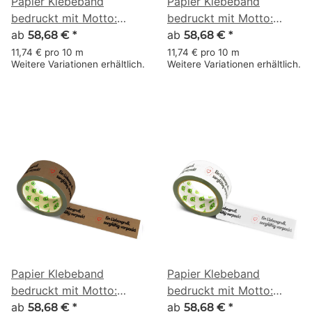
Papier Klebeband
Papier Klebeband
bedruckt mit Motto:
bedruckt mit Motto:
Liebesgruß sorgfältig
ab
Liebesgruß sorgfältig
ab
58,68 €
*
58,68 €
*
verpackt - 50 m braun
verpackt - 50 m weiss
11,74 € pro 10 m
11,74 € pro 10 m
Weitere Variationen erhältlich.
Weitere Variationen erhältlich.
Papier Klebeband
Papier Klebeband
bedruckt mit Motto:
bedruckt mit Motto:
Liebesgruß sorgfältig
ab
Liebesgruß sorgfältig
ab
58,68 €
*
58,68 €
*