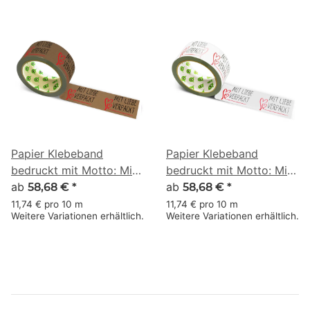
Papier Klebeband
Papier Klebeband
bedruckt mit Motto: Mit
bedruckt mit Motto: Mit
Liebe verpackt & Herz-
ab
Liebe verpackt & Herz-
ab
58,68 €
*
58,68 €
*
Schleife - 50 m braun
Schleife - 50 m weiss
11,74 € pro 10 m
11,74 € pro 10 m
Weitere Variationen erhältlich.
Weitere Variationen erhältlich.