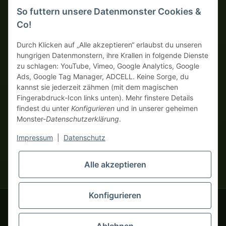
So futtern unsere Datenmonster Cookies &
SICHERE ZAHLUNGSMETHODEN
Co!
Auf Rechnung
Vorkasse mit Skonto
Durch Klicken auf „Alle akzeptieren“ erlaubst du unseren
hungrigen Datenmonstern, ihre Krallen in folgende Dienste
zu schlagen: YouTube, Vimeo, Google Analytics, Google
Dein WhatsApp-Tor zur
Ads, Google Tag Manager, ADCELL. Keine Sorge, du
Monster Service Team
kannst sie jederzeit zähmen (mit dem magischen
von tapemonster.de
Fingerabdruck-Icon links unten). Mehr finstere Details
findest du unter
Konfigurieren
und in unserer geheimen
Monster-
Datenschutzerklärung
.
* Alle Preise zzgl. gesetzlicher USt., zzgl.
Versand
| Hier bestellen
Monster Service Team
nur echte Business-Monster! Verkauf nur an Unternehmer (§ 14
Impressum
|
Datenschutz
Hallo und herzlich
BGB), keine Privatkunden (§ 13 BGB).
willkommen bei
Preise in Fremdwährungen dienen der Orientierung und basieren
tapemonster.de
Flüstere mir
Alle akzeptieren
auf dem aktuellen Wechselkurs. Verbindliche
dein Problem zu – ich klebe
Abrechnungswährung ist Euro (EUR).
an der Lösung!
Konfigurieren
© 2020-2026 tapemonster - Alle Rechte vorbehalten. Design by