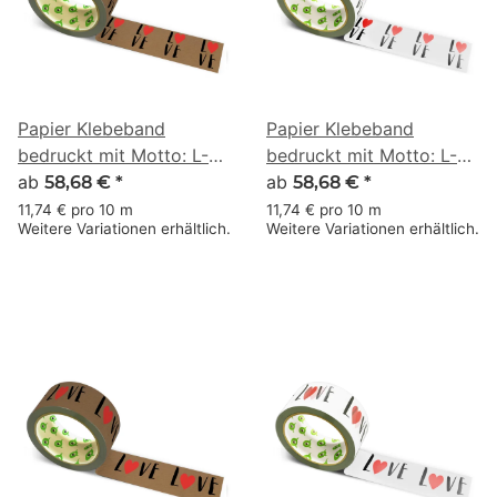
Papier Klebeband
Papier Klebeband
bedruckt mit Motto: L-O-
bedruckt mit Motto: L-O-
V-E - 50 m braun
ab
V-E - 50 m weiss
ab
58,68 €
*
58,68 €
*
11,74 € pro 10 m
11,74 € pro 10 m
Weitere Variationen erhältlich.
Weitere Variationen erhältlich.