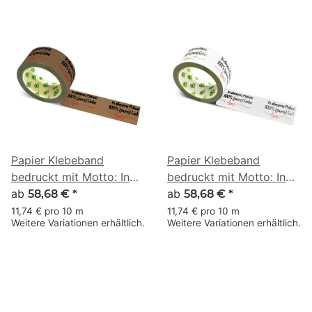
Papier Klebeband
Papier Klebeband
bedruckt mit Motto: In
bedruckt mit Motto: In
diesem Paket 100% pure
ab
diesem Paket 100% pure
ab
58,68 €
*
58,68 €
*
Liebe - 50 m braun
Liebe - 50 m weiss
11,74 € pro 10 m
11,74 € pro 10 m
Weitere Variationen erhältlich.
Weitere Variationen erhältlich.