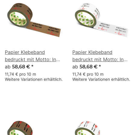
Papier Klebeband
Papier Klebeband
bedruckt mit Motto: In
bedruckt mit Motto: In
diesem Paket 100% pure
ab
diesem Paket 100% pure
ab
58,68 €
*
58,68 €
*
Liebe mit Pfeil - 50 m
Liebe mit Pfeil - 50 m
11,74 € pro 10 m
11,74 € pro 10 m
Weitere Variationen erhältlich.
Weitere Variationen erhältlich.
braun
weiss