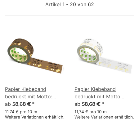
Artikel 1 - 20 von 62
Papier Klebeband
Papier Klebeband
bedruckt mit Motto:
bedruckt mit Motto:
Hippie zum 60. Frieden &
ab
Hippie zum 60. Frieden &
ab
58,68 €
*
58,68 €
*
Liebe - 50 m braun
Liebe - 50 m weiss
11,74 € pro 10 m
11,74 € pro 10 m
Weitere Variationen erhältlich.
Weitere Variationen erhältlich.