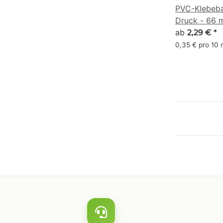
PVC-Klebeba
Druck - 66 
- RGB (136, 
ab
2,29 €
*
0,35 € pro 10