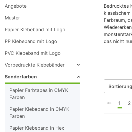
Angebote
Bedrucktes 
klassischem
Muster
Farbraum, da
Wiedererkenn
Papier Klebeband mit Logo
monsterstark
PP Klebeband mit Logo
das nicht nu
PVC Klebeband mit Logo
Vorbedruckte Klebebänder
Sonderfarben
Sortierun
Papier Farbtapes in CMYK
Farben
1
2
Papier Klebeband in CMYK
Farben
Papier Klebeband in Hex