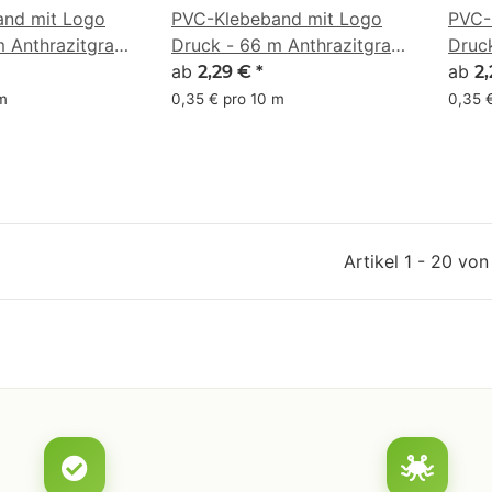
nd mit Logo
PVC-Klebeband mit Logo
PVC-
m Anthrazitgrau
Druck - 66 m Anthrazitgrau
Druc
139, 141)
- RGB (137, 129, 61)
ab
- RGB
ab
2,29 €
*
2
 m
0,35 € pro 10 m
0,35 
Artikel 1 - 20 von