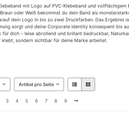
Klebeband mit Logo auf PVC-Klebeband und vollflächigem R
 Braun oder Weiß bekommst du dein Band als monsterstark
rauf dein Logo in bis zu zwei Druckfarben. Das Ergebnis 
ung sorgt und deine Corporate Identity konsequent bis auf
 für dich – leise abrollend und brillant bedruckbar, Naturk
r klebt, sondern sichtbar für deine Marke arbeitet.
g
Artikel pro Seite
3
4
5
6
7
8
9