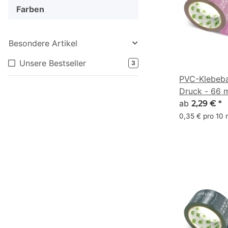
Farben
Besondere Artikel
Unsere Bestseller
3
PVC-Klebeba
Druck - 66 
(167, 99, 137
ab
2,29 €
*
0,35 € pro 10