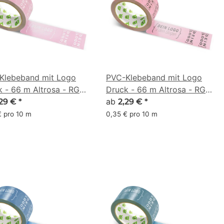
Klebeband mit Logo
PVC-Klebeband mit Logo
k - 66 m Altrosa - RGB
Druck - 66 m Altrosa - RGB
 146, 170)
(248, 144, 165)
ab
,29 €
*
2,29 €
*
€ pro 10 m
0,35 € pro 10 m