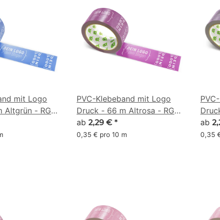
nd mit Logo
PVC-Klebeband mit Logo
PVC-
m Altgrün - RGB
Druck - 66 m Altrosa - RGB
Druc
(131, 49, 119)
ab
(141,
ab
2,29 €
*
2
 m
0,35 € pro 10 m
0,35 