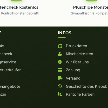
tencheck kostenlos
Plüschige Monst
Kontrollmonster geprüft!
Sympathisch & kompet
E
INFOS
akt
Druckdaten
ncheck
Klischeekosten
nservice
Wir über uns
rverkäufer
Zahlung
Versand
enangebote
Geschichte des Klebe
zin
Pantone Farben