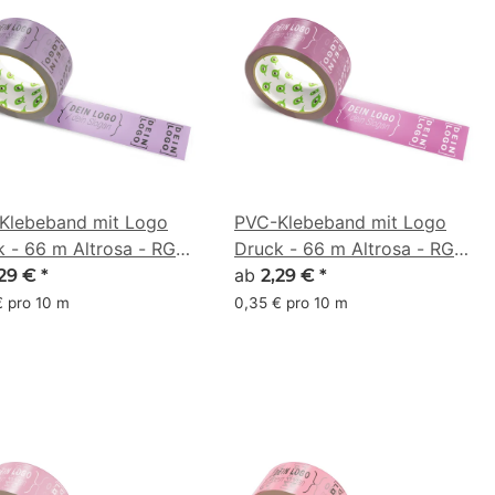
Klebeband mit Logo
PVC-Klebeband mit Logo
k - 66 m Altrosa - RGB
Druck - 66 m Altrosa - RGB
 110, 151)
(153, 72, 120)
ab
,29 €
*
2,29 €
*
€ pro 10 m
0,35 € pro 10 m