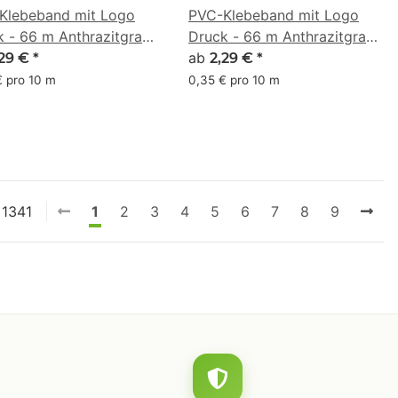
Klebeband mit Logo
PVC-Klebeband mit Logo
k - 66 m Anthrazitgrau
Druck - 66 m Anthrazitgrau
 (67, 105, 91)
- RGB (94, 103, 56)
ab
,29 €
*
2,29 €
*
€ pro 10 m
0,35 € pro 10 m
 1341
1
2
3
4
5
6
7
8
9