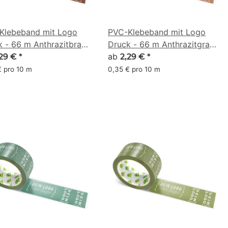
Klebeband mit Logo
PVC-Klebeband mit Logo
k - 66 m Anthrazitbraun
Druck - 66 m Anthrazitgrau
 (79, 44, 29)
- RGB (124, 77, 58)
ab
,29 €
*
2,29 €
*
€ pro 10 m
0,35 € pro 10 m