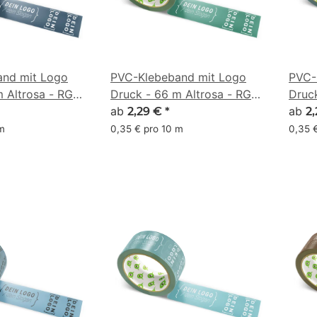
nd mit Logo
PVC-Klebeband mit Logo
PVC-
m Altrosa - RGB
Druck - 66 m Altrosa - RGB
Druc
(40, 92, 77)
ab
(50, 
ab
2,29 €
*
2
 m
0,35 € pro 10 m
0,35 