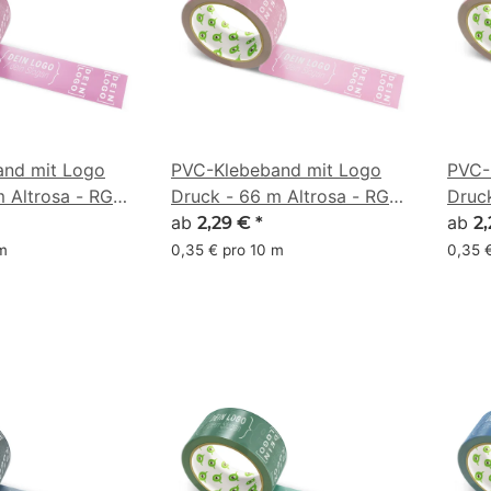
nd mit Logo
PVC-Klebeband mit Logo
PVC-
m Altrosa - RGB
Druck - 66 m Altrosa - RGB
Druc
)
(201, 128, 158)
ab
(213,
ab
2,29 €
*
2
 m
0,35 € pro 10 m
0,35 