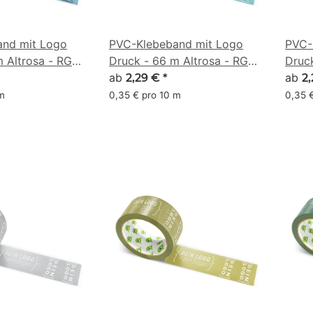
nd mit Logo
PVC-Klebeband mit Logo
PVC-
m Altrosa - RGB
Druck - 66 m Altrosa - RGB
Druc
)
(79, 134, 142)
ab
- RGB
ab
2,29 €
*
2
 m
0,35 € pro 10 m
0,35 