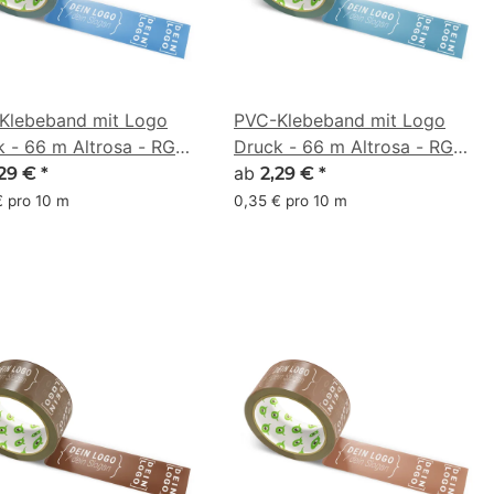
Klebeband mit Logo
PVC-Klebeband mit Logo
k - 66 m Altrosa - RGB
Druck - 66 m Altrosa - RGB
98, 149)
(52, 101, 127)
ab
,29 €
*
2,29 €
*
€ pro 10 m
0,35 € pro 10 m