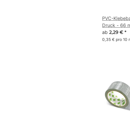
PVC-Klebeba
Druck - 66 
(79, 117, 139
ab
2,29 €
*
0,35 € pro 10