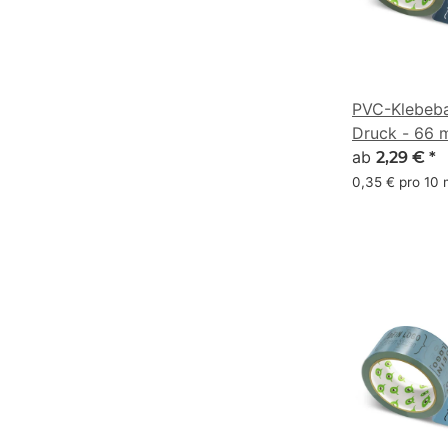
PVC-Klebeba
Druck - 66 
(37, 55, 70)
ab
2,29 €
*
0,35 € pro 10