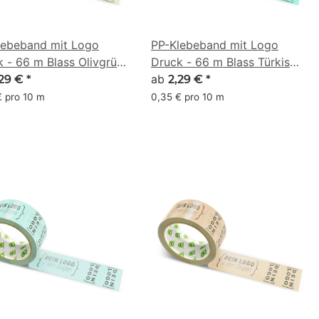
lebeband mit Logo
PP-Klebeband mit Logo
 - 66 m Blass Olivgrün
Druck - 66 m Blass Türkis
D6A4
#7AE1BF
ab
,29 €
*
2,29 €
*
€ pro 10 m
0,35 € pro 10 m