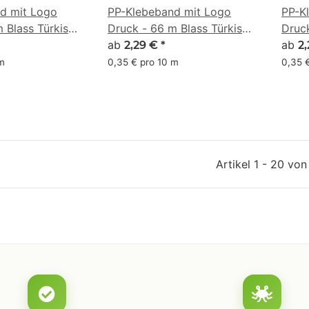
d mit Logo
PP-Klebeband mit Logo
PP-K
 Blass Türkis
Druck - 66 m Blass Türkis
Druck
#9BE3BF
ab
#A7
ab
2,29 €
*
2
 m
0,35 € pro 10 m
0,35 
Artikel 1 - 20 von