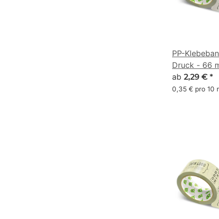
PP-Klebeban
Druck - 66 
#AFA9A0
ab
2,29 €
*
0,35 € pro 10