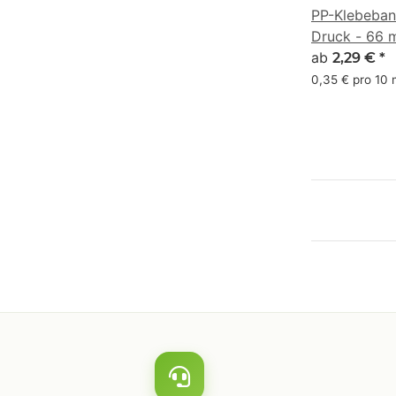
PP-Klebeban
Druck - 66 m
#8FD6BD
ab
2,29 €
*
0,35 € pro 10