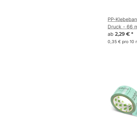
PP-Klebeban
Druck - 66 
#D2CE9E
ab
2,29 €
*
0,35 € pro 10