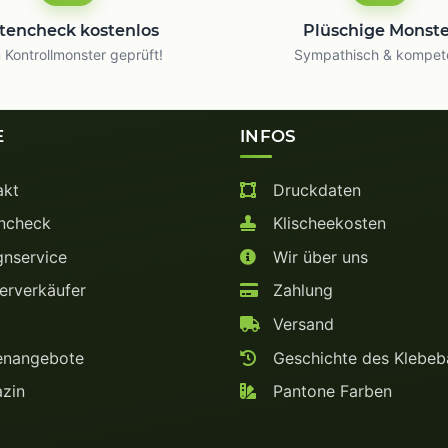
tencheck kostenlos
Plüschige Monst
Kontrollmonster geprüft!
Sympathisch & kompet
E
INFOS
akt
Druckdaten
ncheck
Klischeekosten
nservice
Wir über uns
rverkäufer
Zahlung
Versand
enangebote
Geschichte des Klebe
zin
Pantone Farben