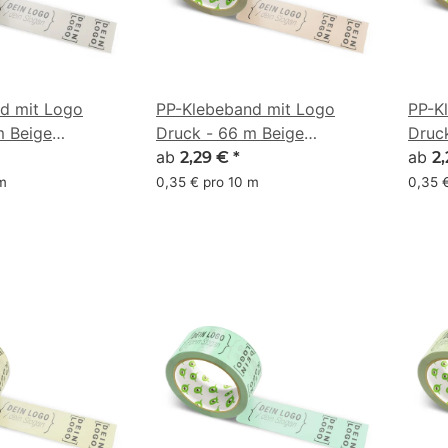
d mit Logo
PP-Klebeband mit Logo
PP-K
m Beige
Druck - 66 m Beige
Druc
#C6A992
ab
#CD
ab
2,29 €
*
2
 m
0,35 € pro 10 m
0,35 