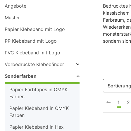
Angebote
Bedrucktes K
klassischem
Muster
Farbraum, da
Wiedererkenn
Papier Klebeband mit Logo
monsterstark
PP Klebeband mit Logo
sondern sich
PVC Klebeband mit Logo
Vorbedruckte Klebebänder
Sonderfarben
Sortierun
Papier Farbtapes in CMYK
Farben
1
2
Papier Klebeband in CMYK
Farben
Papier Klebeband in Hex