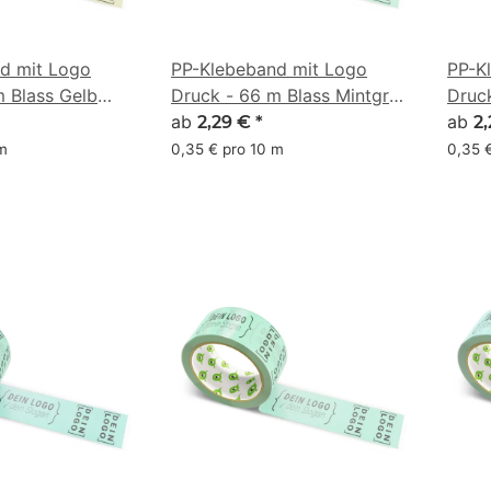
d mit Logo
PP-Klebeband mit Logo
PP-K
m Blass Gelb
Druck - 66 m Blass Mintgrün
Druck
#A2E4B8
ab
#C4
ab
2,29 €
*
2
 m
0,35 € pro 10 m
0,35 