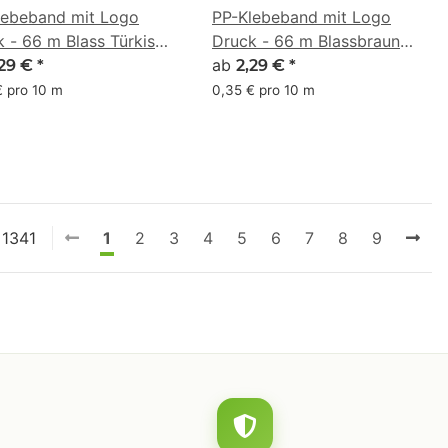
lebeband mit Logo
PP-Klebeband mit Logo
 - 66 m Blass Türkis
Druck - 66 m Blassbraun
E6D7
#D9B48F
ab
,29 €
*
2,29 €
*
€ pro 10 m
0,35 € pro 10 m
 1341
1
2
3
4
5
6
7
8
9