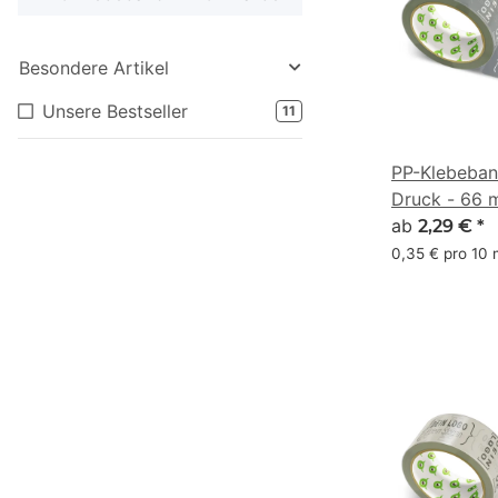
Besondere Artikel
Unsere Bestseller
11
PP-Klebeban
Druck - 66 m
#63666A
ab
2,29 €
*
0,35 € pro 10