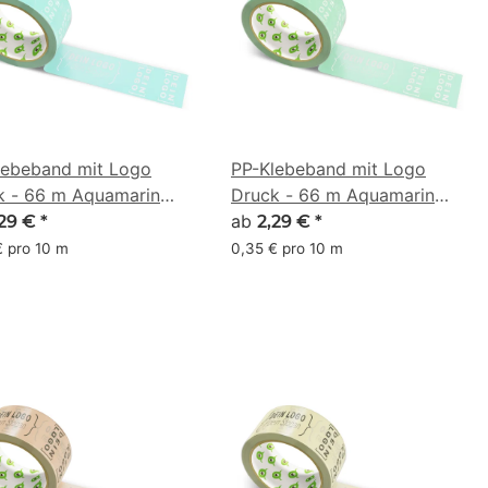
lebeband mit Logo
PP-Klebeband mit Logo
k - 66 m Aquamarin
Druck - 66 m Aquamarin
E2D0
#91D6AC
ab
,29 €
*
2,29 €
*
€ pro 10 m
0,35 € pro 10 m