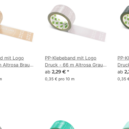
d mit Logo
PP-Klebeband mit Logo
PP-K
 Altrosa Braun
Druck - 66 m Altrosa Grau
Druck
#C1B2B6
ab
#333
ab
2,29 €
*
2
 m
0,35 € pro 10 m
0,35 