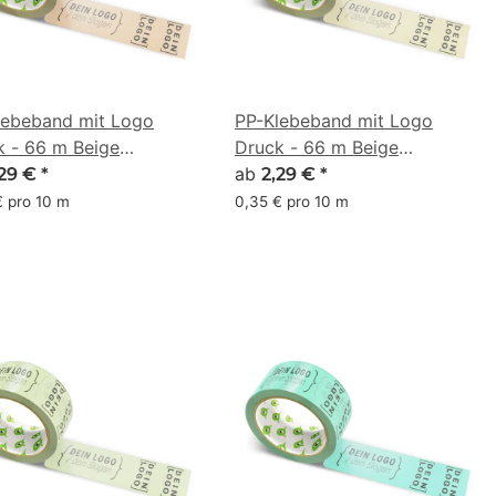
lebeband mit Logo
PP-Klebeband mit Logo
k - 66 m Beige
Druck - 66 m Beige
A788
#D5CB9F
ab
,29 €
*
2,29 €
*
€ pro 10 m
0,35 € pro 10 m