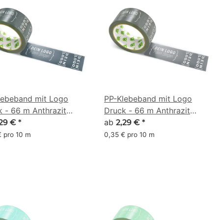
lebeband mit Logo
PP-Klebeband mit Logo
 - 66 m Anthrazit
Druck - 66 m Anthrazit
F48
#4B4F54
ab
,29 €
*
2,29 €
*
€ pro 10 m
0,35 € pro 10 m