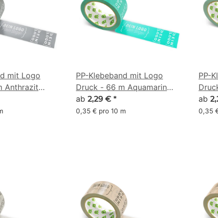
d mit Logo
PP-Klebeband mit Logo
PP-K
 Anthrazit
Druck - 66 m Aquamarin
Druc
#00B398
ab
#8C
ab
2,29 €
*
2
 m
0,35 € pro 10 m
0,35 