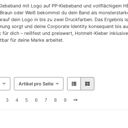
lebeband mit Logo auf PP-Klebeband und vollflächigem HEX
 Braun oder Weiß bekommst du dein Band als monsterstark
rauf dein Logo in bis zu zwei Druckfarben. Das Ergebnis 
ung sorgt und deine Corporate Identity konsequent bis auf
 für dich – reißfest und preiswert, Hotmelt-Kleber inklusive
tbar für deine Marke arbeitet.
g
Artikel pro Seite
3
4
5
6
7
8
9