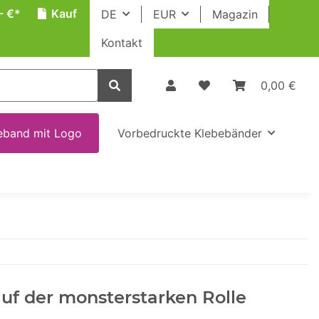
- €*
Kauf
DE
EUR
Magazin
Kontakt
0,00 €
eband mit Logo
Vorbedruckte Klebebänder
uf der monsterstarken Rolle