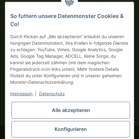
So futtern unsere Datenmonster Cookies &
SICHERE ZAHLUNGSMETHODEN
Co!
Auf Rechnung
Vorkasse mit Skonto
Durch Klicken auf „Alle akzeptieren“ erlaubst du unseren
hungrigen Datenmonstern, ihre Krallen in folgende Dienste
zu schlagen: YouTube, Vimeo, Google Analytics, Google
Dein WhatsApp-Tor zur
Ads, Google Tag Manager, ADCELL. Keine Sorge, du
Monster Service Team
kannst sie jederzeit zähmen (mit dem magischen
von tapemonster.de
Fingerabdruck-Icon links unten). Mehr finstere Details
findest du unter
Konfigurieren
und in unserer geheimen
Monster-
Datenschutzerklärung
.
* Alle Preise zzgl. gesetzlicher USt., zzgl.
Versand
| Hier bestellen
Monster Service Team
nur echte Business-Monster! Verkauf nur an Unternehmer (§ 14
Impressum
|
Datenschutz
Hallo und herzlich
BGB), keine Privatkunden (§ 13 BGB).
willkommen bei
Preise in Fremdwährungen dienen der Orientierung und basieren
tapemonster.de
Flüstere mir
Alle akzeptieren
auf dem aktuellen Wechselkurs. Verbindliche
dein Problem zu – ich klebe
Abrechnungswährung ist Euro (EUR).
an der Lösung!
Konfigurieren