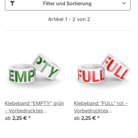
Filter und Sortierung
Artikel 1 - 2 von 2
Klebeband "EMPTY" grün
Klebeband "FULL" rot -
- Vorbedrucktes
Vorbedrucktes
Kennzeichnungsband für
ab
Kennzeichnungsband für
ab
2,25 €
*
2,25 €
*
Museen & Kunsttransport
Museen & Kunsttransport