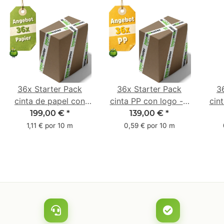
36x Starter Pack
36x Starter Pack
3
cinta de papel con
cinta PP con logo - 1
cin
logo - 1 color - 50
color - 48 mm x 66 m
1 c
199,00 €
*
139,00 €
*
mm x 50 m - caucho
m -
1,11 € por 10 m
0,59 € por 10 m
natural