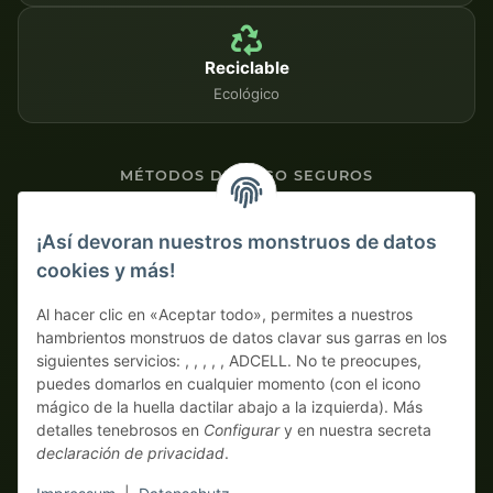
Reciclable
Ecológico
MÉTODOS DE PAGO SEGUROS
Contra factura
¡Así devoran nuestros monstruos de datos
cookies y más!
Pago por adelantado con descuento
Al hacer clic en «Aceptar todo», permites a nuestros
hambrientos monstruos de datos clavar sus garras en los
siguientes servicios: , , , , , ADCELL. No te preocupes,
puedes domarlos en cualquier momento (con el icono
mágico de la huella dactilar abajo a la izquierda). Más
detalles tenebrosos en
Configurar
y en nuestra secreta
declaración de privacidad
.
* Todos los precios sin IVA legal., más
envío
| ¡Aquí solo piden
auténticos monstruos business! Venta únicamente a