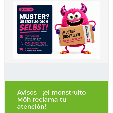
Avisos - ¡el monstruito
Möh reclama tu
atención!