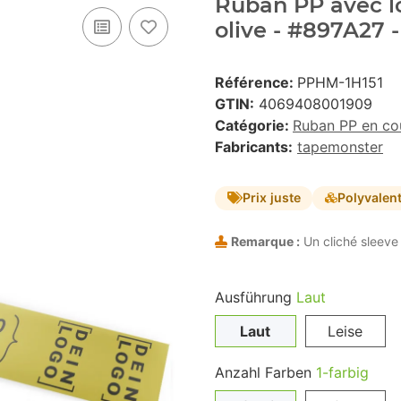
Ruban PP avec lo
olive - #897A27 
Référence:
PPHM-1H151
GTIN:
4069408001909
Catégorie:
Ruban PP en co
Fabricants:
tapemonster
Prix juste
Polyvalen
Remarque :
Un cliché sleeve 
Ausführung
Laut
Laut
Leise
Anzahl Farben
1-farbig