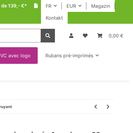
 de 139,- €*
FR
EUR
Magazin
Kontakt
0,00 €
VC avec logo
Rubans pré-imprimés
ruyant