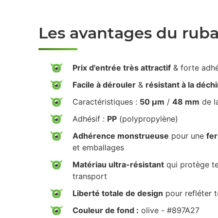
Les avantages du rub
Prix d'entrée très attractif
& forte adh
Facile à dérouler
&
résistant à la déch
Caractéristiques :
50 µm
/
48 mm
de l
Adhésif :
PP
(polypropylène)
Adhérence monstrueuse
pour une
fe
et emballages
Matériau ultra-résistant
qui protège te
transport
Liberté totale de design
pour refléter 
Couleur de fond :
olive - #897A27