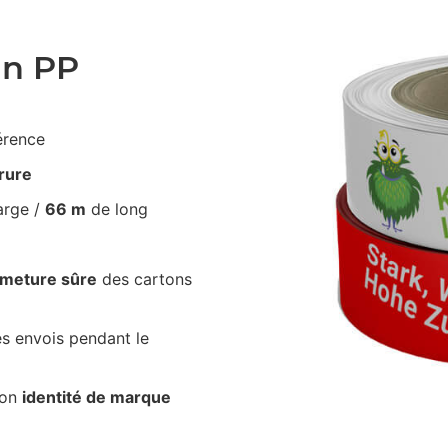
an PP
érence
irure
arge /
66 m
de long
rmeture sûre
des cartons
s envois pendant le
ton
identité de marque