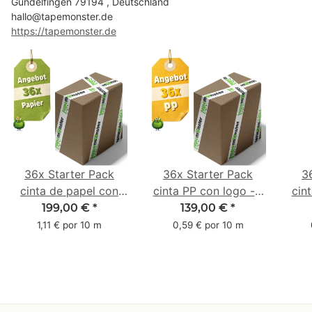
Gundelfingen 79194 , Deutschland
hallo@tapemonster.de
https://tapemonster.de
36x Starter Pack
36x Starter Pack
3
cinta de papel con
cinta PP con logo - 1
cin
logo - 1 color - 50
color - 48 mm x 66 m
1 c
199,00 €
*
139,00 €
*
mm x 50 m - caucho
m -
1,11 € por 10 m
0,59 € por 10 m
natural