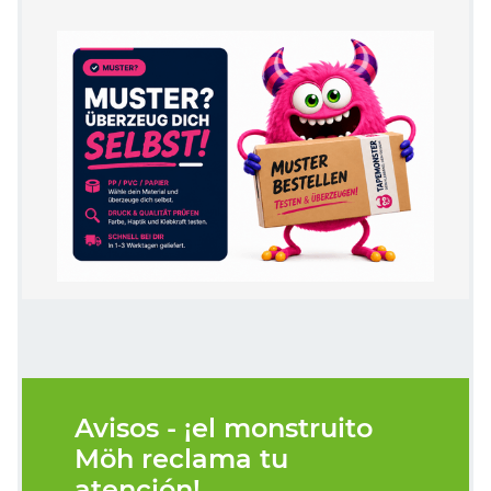
Avisos - ¡el monstruito
Möh reclama tu
atención!