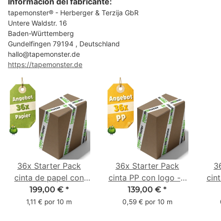
Información del fabricante:
tapemonster® - Herberger & Terzija GbR
Untere Waldstr. 16
Baden-Württemberg
Gundelfingen 79194 , Deutschland
hallo@tapemonster.de
https://tapemonster.de
36x Starter Pack
36x Starter Pack
3
cinta de papel con
cinta PP con logo - 1
cin
logo - 1 color - 50
color - 48 mm x 66 m
1 c
199,00 €
*
139,00 €
*
mm x 50 m - caucho
m -
1,11 € por 10 m
0,59 € por 10 m
natural