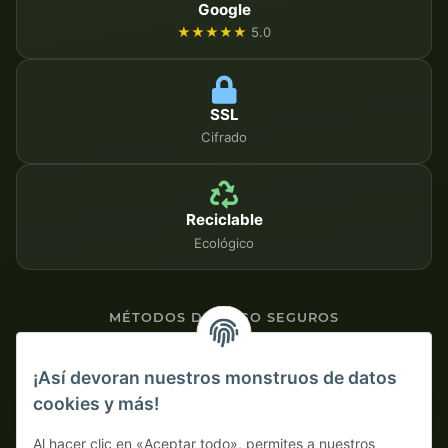
Google
★★★★★
5.0
SSL
Cifrado
Reciclable
Ecológico
MÉTODOS DE PAGO SEGUROS
Contra factura
¡Así devoran nuestros monstruos de datos
cookies y más!
Pago por adelantado con descuento
Al hacer clic en «Aceptar todo», permites a nuestros