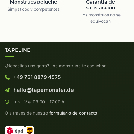
Monstruos peluche
Garantía de
satisfacción
Simpáticos y competentes
Los monstruos no se
equivocan
TAPELINE
¿Necesitas una garra? Los monstruos te escuchan:
+49 761 8879 4575
hallo@tapemonster.de
Lun - Vie: 08:00 - 17:00 h
O a través de nuestro
formulario de contacto