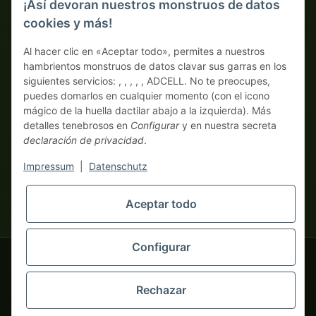
¡Así devoran nuestros monstruos de datos
cookies y más!
Pago por adelantado con descuento
Al hacer clic en «Aceptar todo», permites a nuestros
hambrientos monstruos de datos clavar sus garras en los
siguientes servicios: , , , , , ADCELL. No te preocupes,
puedes domarlos en cualquier momento (con el icono
mágico de la huella dactilar abajo a la izquierda). Más
detalles tenebrosos en
Configurar
y en nuestra secreta
declaración de privacidad
.
* Todos los precios sin IVA legal., más
envío
| ¡Aquí solo piden
auténticos monstruos business! Venta únicamente a
Impressum
|
Datenschutz
empresarios (§ 14 BGB), sin clientes particulares (§ 13 BGB).
Los precios en monedas extranjeras son orientativos y se basan
Aceptar todo
en el tipo de cambio actual. La moneda vinculante es el euro
tapemonster.de
(EUR).
Configurar
tapemonster.de
© 2020-2026 tapemonster - Todos los derechos reservados. Design by
Rechazar
Miles de clientes satisfechos desde 2020