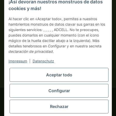
¡Así devoran nuestros monstruos de datos
cookies y más!
Pago por adelantado con descuento
Al hacer clic en «Aceptar todo», permites a nuestros
hambrientos monstruos de datos clavar sus garras en los
siguientes servicios: , , , , , ADCELL. No te preocupes,
puedes domarlos en cualquier momento (con el icono
mágico de la huella dactilar abajo a la izquierda). Más
detalles tenebrosos en
Configurar
y en nuestra secreta
declaración de privacidad
.
* Todos los precios sin IVA legal., más
envío
| ¡Aquí solo piden
auténticos monstruos business! Venta únicamente a
Impressum
|
Datenschutz
empresarios (§ 14 BGB), sin clientes particulares (§ 13 BGB).
Los precios en monedas extranjeras son orientativos y se basan
Aceptar todo
en el tipo de cambio actual. La moneda vinculante es el euro
tapemonster.de
(EUR).
Configurar
tapemonster.de
© 2020-2026 tapemonster - Todos los derechos reservados. Design by
Rechazar
Miles de clientes satisfechos desde 2020