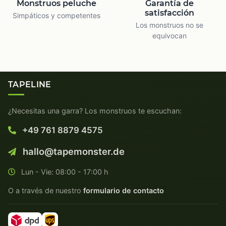
Monstruos peluche
Garantía de
satisfacción
Simpáticos y competentes
Los monstruos no se
equivocan
TAPELINE
¿Necesitas una garra? Los monstruos te escuchan:
+49 761 8879 4575
hallo@tapemonster.de
Lun - Vie: 08:00 - 17:00 h
O a través de nuestro
formulario de contacto