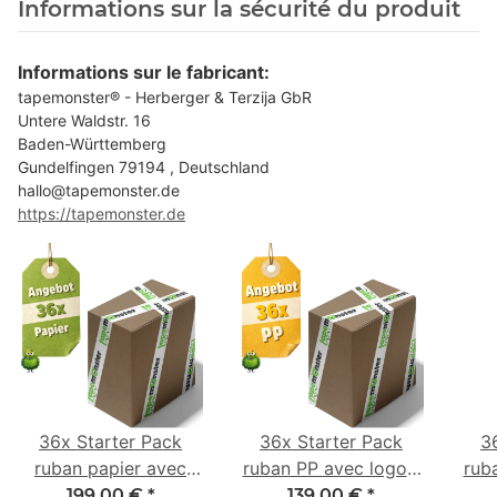
Informations sur la sécurité du produit
Informations sur le fabricant:
tapemonster® - Herberger & Terzija GbR
Untere Waldstr. 16
Baden-Württemberg
Gundelfingen 79194 , Deutschland
hallo@tapemonster.de
https://tapemonster.de
36x Starter Pack
36x Starter Pack
3
ruban papier avec
ruban PP avec logo -
rub
logo - 1 couleur - 50
1 couleur - 48 mm x
- 1 
199,00 €
*
139,00 €
*