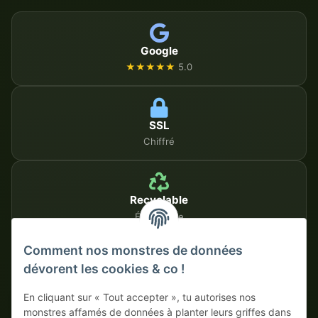
Google
★★★★★
5.0
SSL
Chiffré
Recyclable
Écologique
Comment nos monstres de données
dévorent les cookies & co !
MÉTHODES DE PAIEMENT SÉCURISÉES
En cliquant sur « Tout accepter », tu autorises nos
Sur facture
Paiement anticipé avec escompte
monstres affamés de données à planter leurs griffes dans