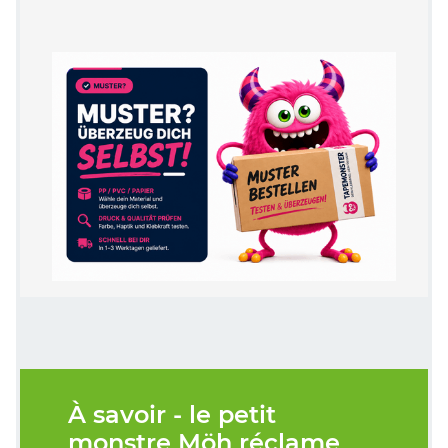
À savoir - le petit
monstre Möh réclame