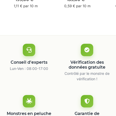
mm x 50 m -
66 m
1,11 € par 10 m
0,59 € par 10 m
caoutchouc naturel
ca
Conseil d'experts
Vérification des
données gratuite
Lun-Ven : 08:00-17:00
Contrôlé par le monstre de
vérification !
Monstres en peluche
Garantie de