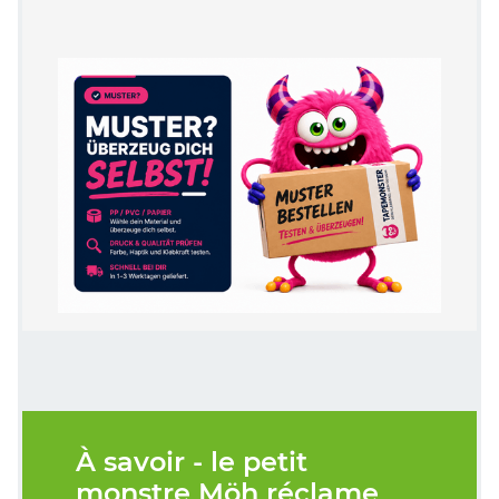
À savoir - le petit
monstre Möh réclame