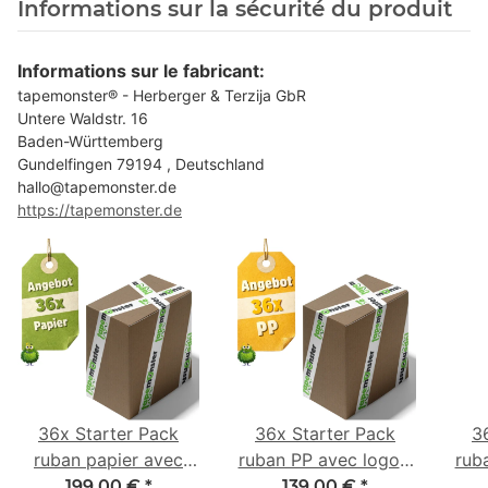
Informations sur la sécurité du produit
Informations sur le fabricant:
tapemonster® - Herberger & Terzija GbR
Untere Waldstr. 16
Baden-Württemberg
Gundelfingen 79194 , Deutschland
hallo@tapemonster.de
https://tapemonster.de
36x Starter Pack
36x Starter Pack
3
ruban papier avec
ruban PP avec logo -
rub
logo - 1 couleur - 50
1 couleur - 48 mm x
- 1 
199,00 €
*
139,00 €
*