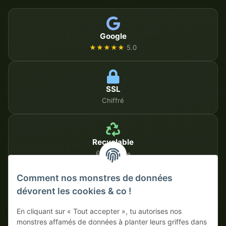
Google
★★★★★
5.0
SSL
Chiffré
Recyclable
Écologique
Comment nos monstres de données
dévorent les cookies & co !
MÉTHODES DE PAIEMENT SÉCURISÉES
En cliquant sur « Tout accepter », tu autorises nos
Sur facture
Paiement anticipé avec escompte
monstres affamés de données à planter leurs griffes dans