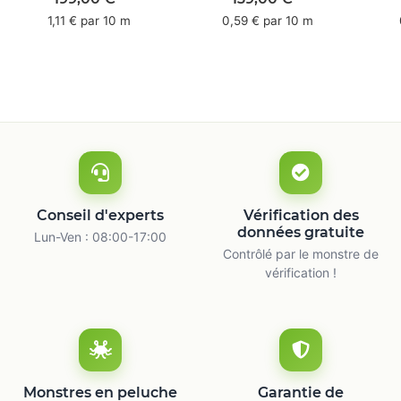
mm x 50 m -
66 m
1,11 € par 10 m
0,59 € par 10 m
caoutchouc naturel
ca
Conseil d'experts
Vérification des
données gratuite
Lun-Ven : 08:00-17:00
Contrôlé par le monstre de
vérification !
Monstres en peluche
Garantie de