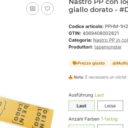
Nastro PP con lo
giallo dorato - 
Codice articolo:
PPHM-1H
GTIN:
4069408002821
Categoria:
Nastro PP in co
Produttori:
tapemonster
Prezzo giusto
Multi
Nota:
È necessario un cliché 
Ausführung
Laut
Laut
Leise
Anzahl Farben
1-farbig