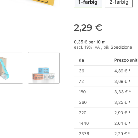
1-farbig
2-farbig
2,29 €
0,35 € per 10 m
escl. 19% IVA , più
Spedizione
da
Prezzo unit
36
4,89 €
*
72
3,69 €
*
180
3,33 €
*
360
3,25 €
*
720
2,90 €
*
1440
2,64 €
*
2376
2,29 €
*