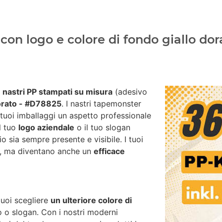
on logo e colore di fondo giallo dor
i
nastri PP stampati su misura
(adesivo
dorato - #D78825
. I nastri tapemonster
 tuoi imballaggi un aspetto professionale
il tuo
logo aziendale
o il tuo slogan
io sia sempre presente e visibile. I tuoi
za, ma diventano anche un
efficace
puoi scegliere
un ulteriore colore di
go o slogan. Con i nostri moderni