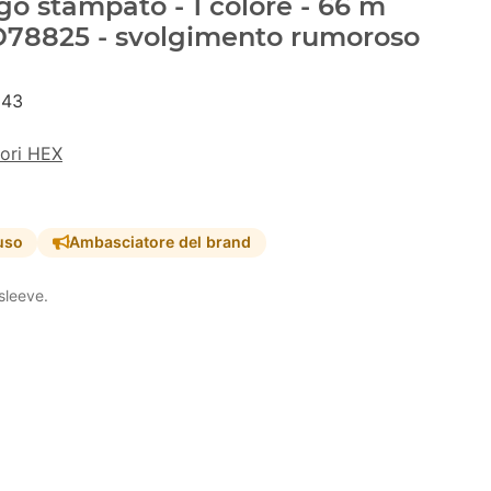
go stampato - 1 colore - 66 m
#D78825 - svolgimento rumoroso
243
lori HEX
uso
Ambasciatore del brand
sleeve.