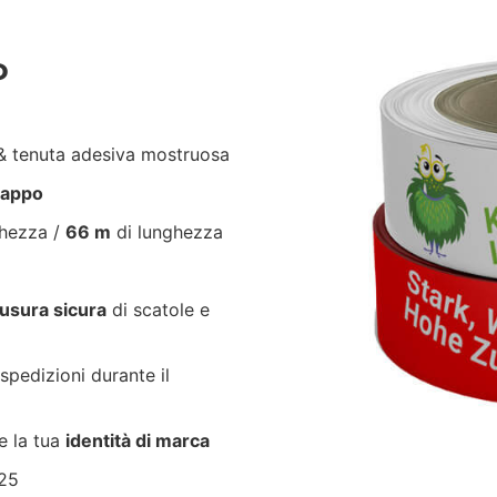
P
 tenuta adesiva mostruosa
trappo
ghezza /
66 m
di lunghezza
usura sicura
di scatole e
spedizioni durante il
e la tua
identità di marca
825