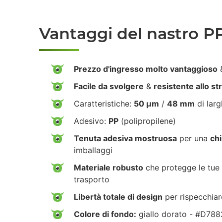
Vantaggi del nastro P
Prezzo d'ingresso molto vantaggioso
&
Facile da svolgere
&
resistente allo s
Caratteristiche:
50 µm
/
48 mm
di lar
Adesivo:
PP
(polipropilene)
Tenuta adesiva mostruosa
per una
chi
imballaggi
Materiale robusto
che protegge le tue 
trasporto
Libertà totale di design
per rispecchiar
Colore di fondo:
giallo dorato - #D78