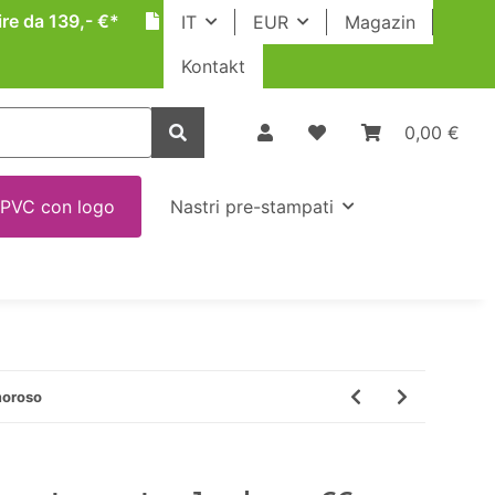
ire da 139,- €*
IT
EUR
Magazin
Kontakt
0,00 €
 PVC con logo
Nastri pre-stampati
moroso