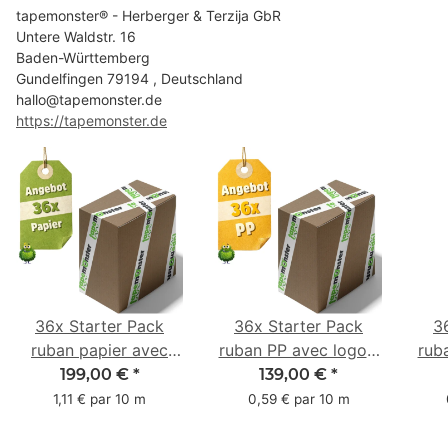
tapemonster® - Herberger & Terzija GbR
Untere Waldstr. 16
Baden-Württemberg
Gundelfingen 79194 , Deutschland
hallo@tapemonster.de
https://tapemonster.de
36x Starter Pack
36x Starter Pack
3
ruban papier avec
ruban PP avec logo -
rub
logo - 1 couleur - 50
1 couleur - 48 mm x
- 1 
199,00 €
*
139,00 €
*
mm x 50 m -
66 m
1,11 € par 10 m
0,59 € par 10 m
caoutchouc naturel
ca