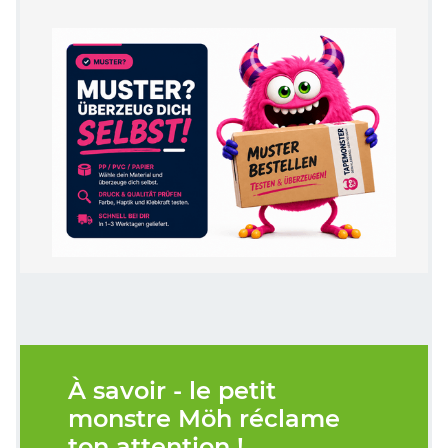
À savoir - le petit
monstre Möh réclame
ton attention !