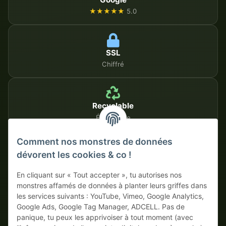
★★★★★
5.0
SSL
Chiffré
Recyclable
Écologique
Comment nos monstres de données
dévorent les cookies & co !
MÉTHODES DE PAIEMENT SÉCURISÉES
En cliquant sur « Tout accepter », tu autorises nos
Sur facture
Paiement anticipé avec escompte
monstres affamés de données à planter leurs griffes dans
les services suivants : YouTube, Vimeo, Google Analytics,
Google Ads, Google Tag Manager, ADCELL. Pas de
panique, tu peux les apprivoiser à tout moment (avec