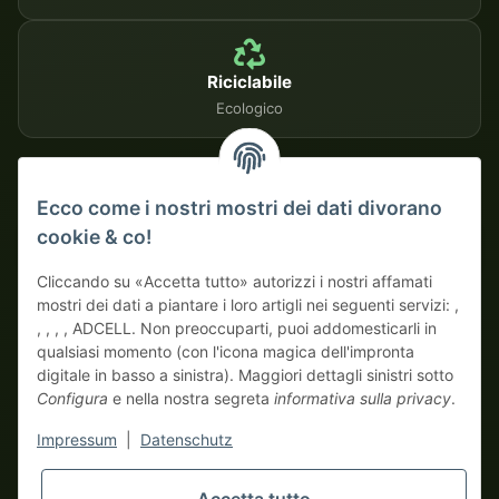
Riciclabile
Ecologico
METODI DI PAGAMENTO SICURI
Ecco come i nostri mostri dei dati divorano
cookie & co!
Su fattura
Pagamento anticipato con sconto
Cliccando su «Accetta tutto» autorizzi i nostri affamati
mostri dei dati a piantare i loro artigli nei seguenti servizi: ,
, , , , ADCELL. Non preoccuparti, puoi addomesticarli in
qualsiasi momento (con l'icona magica dell'impronta
digitale in basso a sinistra). Maggiori dettagli sinistri sotto
Configura
e nella nostra segreta
informativa sulla privacy
.
* Tutti i prezzi escluso IVA di legge., più
spedizione
| Qui ordinano
Impressum
|
Datenschutz
solo veri mostri business! Vendita solo a imprenditori (§ 14 BGB),
nessun cliente privato (§ 13 BGB).
I prezzi in valute estere sono indicativi e si basano sul tasso di