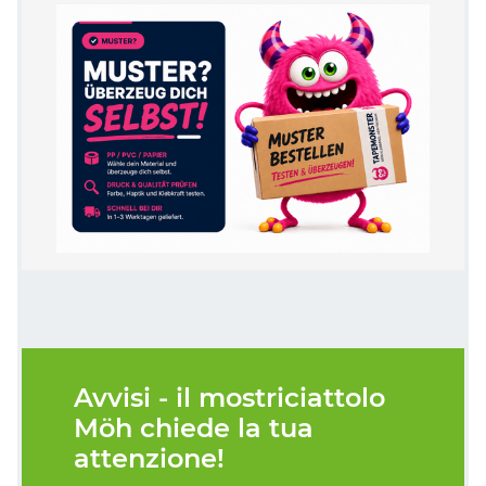
Avvisi - il mostriciattolo
Möh chiede la tua
attenzione!