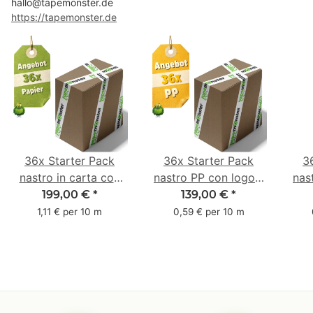
hallo@tapemonster.de
https://tapemonster.de
36x Starter Pack
36x Starter Pack
3
nastro in carta con
nastro PP con logo -
nas
logo - 1 colore - 50
1 colore - 48 mm x
- 1
199,00 €
*
139,00 €
*
mm x 50 m - caucciù
66 m
6
1,11 € per 10 m
0,59 € per 10 m
naturale
c