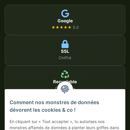
Google
★★★★★
5.0
SSL
Chiffré
Recyclable
Écologique
Comment nos monstres de données
dévorent les cookies & co !
MÉTHODES DE PAIEMENT SÉCURISÉES
En cliquant sur « Tout accepter », tu autorises nos
Sur facture
Paiement anticipé avec escompte
monstres affamés de données à planter leurs griffes dans