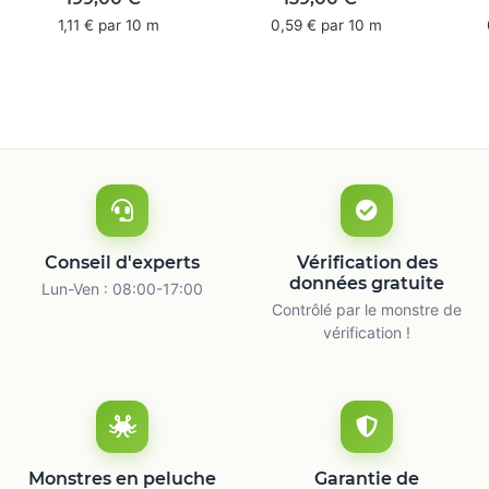
mm x 50 m -
66 m
1,11 € par 10 m
0,59 € par 10 m
caoutchouc naturel
ca
Conseil d'experts
Vérification des
données gratuite
Lun-Ven : 08:00-17:00
Contrôlé par le monstre de
vérification !
Monstres en peluche
Garantie de