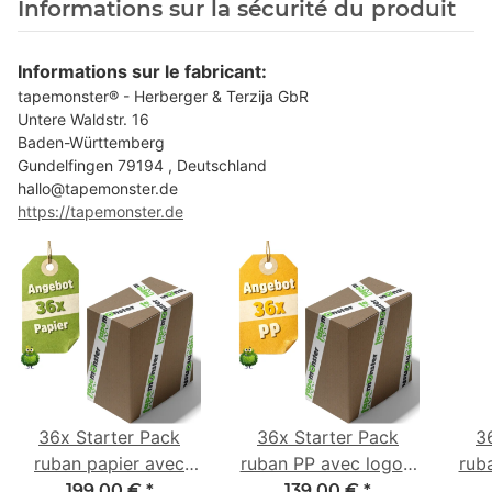
Informations sur la sécurité du produit
Informations sur le fabricant:
tapemonster® - Herberger & Terzija GbR
Untere Waldstr. 16
Baden-Württemberg
Gundelfingen 79194 , Deutschland
hallo@tapemonster.de
https://tapemonster.de
36x Starter Pack
36x Starter Pack
3
ruban papier avec
ruban PP avec logo -
rub
logo - 1 couleur - 50
1 couleur - 48 mm x
- 1 
199,00 €
*
139,00 €
*