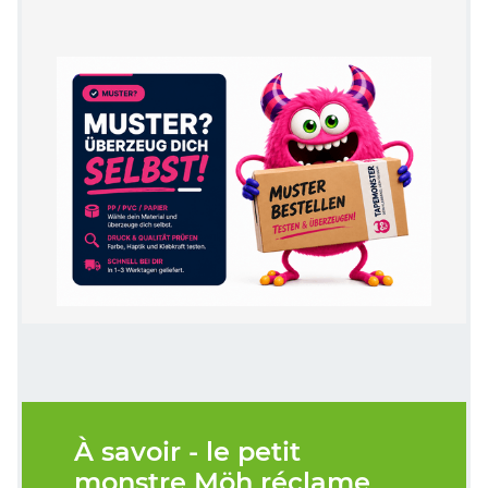
À savoir - le petit
monstre Möh réclame