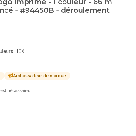
go imprimé - 1 couleur - 66 m
oncé - #94450B - déroulement
uleurs HEX
t
Ambassadeur de marque
est nécessaire.