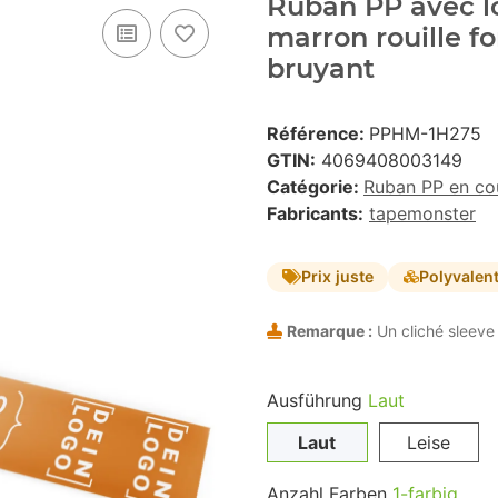
Ruban PP avec lo
marron rouille f
bruyant
Référence:
PPHM-1H275
GTIN:
4069408003149
Catégorie:
Ruban PP en co
Fabricants:
tapemonster
Prix juste
Polyvalen
Remarque :
Un cliché sleeve 
Ausführung
Laut
Laut
Leise
Anzahl Farben
1-farbig