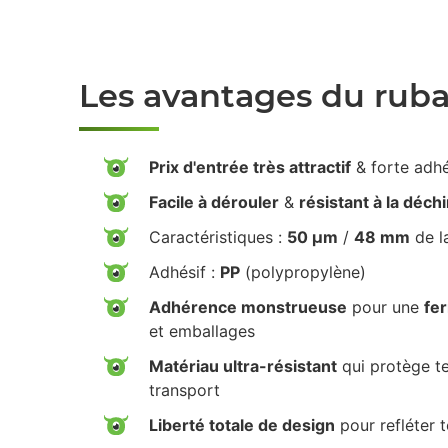
Les avantages du rub
Prix d'entrée très attractif
& forte adh
Facile à dérouler
&
résistant à la déch
Caractéristiques :
50 µm
/
48 mm
de l
Adhésif :
PP
(polypropylène)
Adhérence monstrueuse
pour une
fe
et emballages
Matériau ultra-résistant
qui protège te
transport
Liberté totale de design
pour refléter 