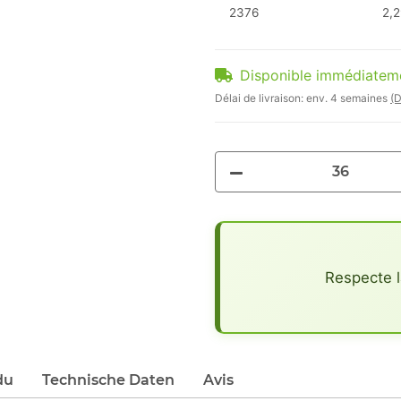
2376
2,2
Disponible immédiatem
Délai de livraison:
env. 4 semaines
(D
x
Respecte l
du
Technische Daten
Avis