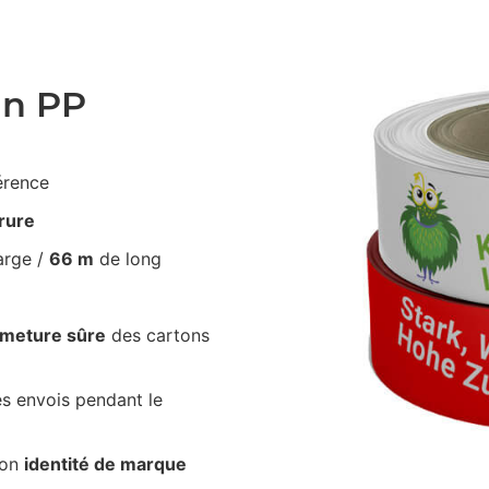
an PP
érence
irure
arge /
66 m
de long
rmeture sûre
des cartons
s envois pendant le
ton
identité de marque