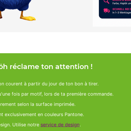
Möh réclame ton attention !
on courent à partir du jour de ton bon à tirer.
qu'une fois par motif, lors de ta première commande.
èrement selon la surface imprimée.
nt exclusivement en couleurs Pantone.
esign. Utilise notre
service de design
.