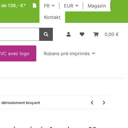
 de 139,- €*
FR
EUR
Magazin
Kontakt
0,00 €
VC avec logo
Rubans pré-imprimés
- déroulement bruyant