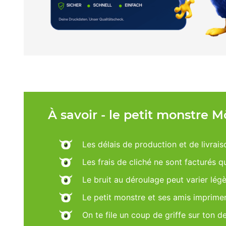
À savoir - le petit monstre 
Les délais de production et de livrais
Les frais de cliché ne sont facturés 
Le bruit au déroulage peut varier lég
Le petit monstre et ses amis imprime
On te file un coup de griffe sur ton d