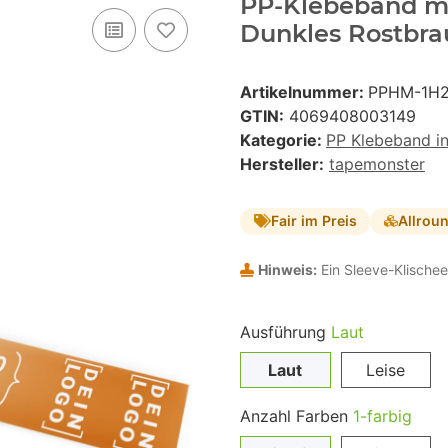
PP-Klebeband mit
Dunkles Rostbra
Artikelnummer:
PPHM-1H
GTIN:
4069408003149
Kategorie:
PP Klebeband i
Hersteller:
tapemonster
Fair im Preis
Allrou
Hinweis:
Ein Sleeve-Klischee
Ausführung
Laut
Laut
Leise
Anzahl Farben
1-farbig