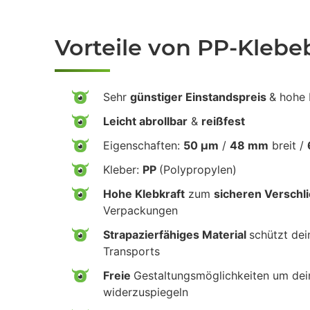
Vorteile von PP-Kleb
Sehr
günstiger Einstandspreis
& hohe 
Leicht abrollbar
&
reißfest
Eigenschaften:
50 µm
/
48 mm
breit /
Kleber:
PP
(Polypropylen)
Hohe Klebkraft
zum
sicheren Verschl
Verpackungen
Strapazierfähiges Material
schützt de
Transports
Freie
Gestaltungsmöglichkeiten um de
widerzuspiegeln