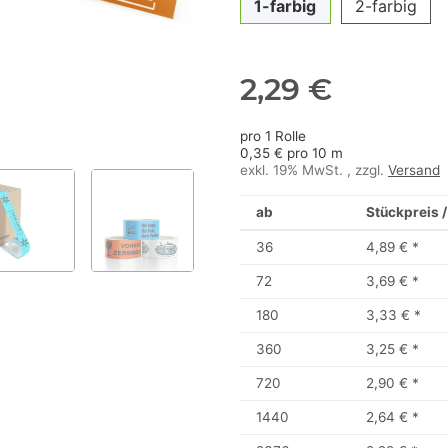
1-farbig
2-farbig
2,29 €
pro 1 Rolle
0,35 € pro 10 m
exkl. 19% MwSt. , zzgl.
Versand
ab
Stückpreis /
36
4,89 €
*
72
3,69 €
*
180
3,33 €
*
360
3,25 €
*
720
2,90 €
*
1440
2,64 €
*