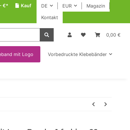
- €*
Kauf
DE
EUR
Magazin
Kontakt
0,00 €
eband mit Logo
Vorbedruckte Klebebänder