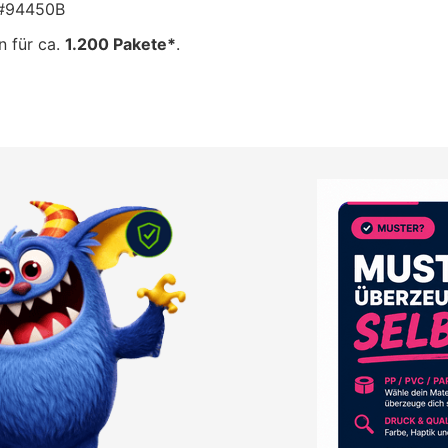
 #94450B
n für ca.
1.200 Pakete*
.