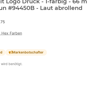
 Logo Druck - 1-farbig - 66 m
un #94450B - Laut abrollend
275
n Hex Farben
nd
Markenbotschafter
 wird benötigt.