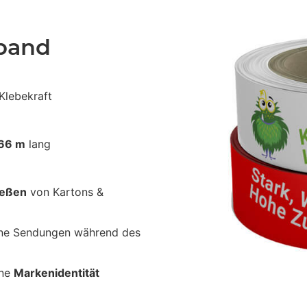
eband
Klebekraft
66 m
lang
ießen
von Kartons &
ine Sendungen während des
ine
Markenidentität