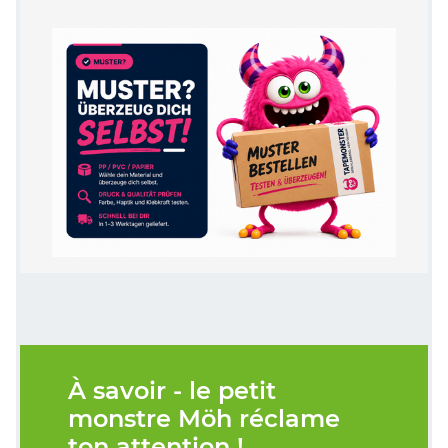
À savoir - le petit
monstre Möh réclame
ton attention !