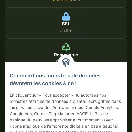
SSL
Chiffré
Recyclable
Écologique
Comment nos monstres de données
dévorent les cookies & co !
MÉTHODES DE PAIEMENT SÉCURISÉES
En cliquant sur « Tout accepter », tu autorises nos
Sur facture
Paiement anticipé avec escompte
monstres affamés de données à planter leurs griffes dans
les services suivants : YouTube, Vimeo, Google Analytics,
Google Ads, Google Tag Manager, ADCELL. Pas de
panique, tu peux les apprivoiser à tout moment (avec
l'icône magique de l'empreinte digitale en bas à gauche).