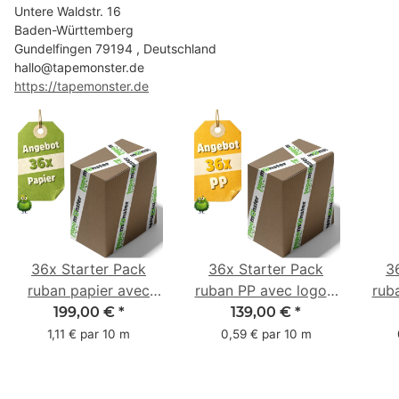
Untere Waldstr. 16
Baden-Württemberg
Gundelfingen 79194 , Deutschland
hallo@tapemonster.de
https://tapemonster.de
36x Starter Pack
36x Starter Pack
3
ruban papier avec
ruban PP avec logo -
rub
logo - 1 couleur - 50
1 couleur - 48 mm x
- 1 
199,00 €
*
139,00 €
*
mm x 50 m -
66 m
1,11 € par 10 m
0,59 € par 10 m
caoutchouc naturel
ca