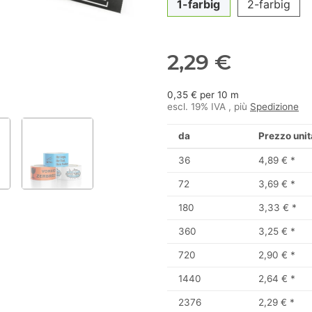
1-farbig
2-farbig
2,29 €
0,35 € per 10 m
escl. 19% IVA , più
Spedizione
da
Prezzo unit
36
4,89 €
*
72
3,69 €
*
180
3,33 €
*
360
3,25 €
*
720
2,90 €
*
1440
2,64 €
*
2376
2,29 €
*