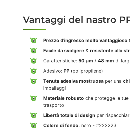
Vantaggi del nastro P
Prezzo d'ingresso molto vantaggioso
&
Facile da svolgere
&
resistente allo s
Caratteristiche:
50 µm
/
48 mm
di lar
Adesivo:
PP
(polipropilene)
Tenuta adesiva mostruosa
per una
chi
imballaggi
Materiale robusto
che protegge le tue 
trasporto
Libertà totale di design
per rispecchiar
Colore di fondo:
nero - #222223