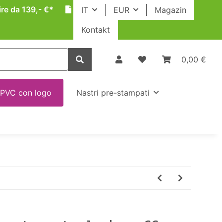
ire da 139,- €*
IT
EUR
Magazin
Kontakt
0,00 €
 PVC con logo
Nastri pre-stampati