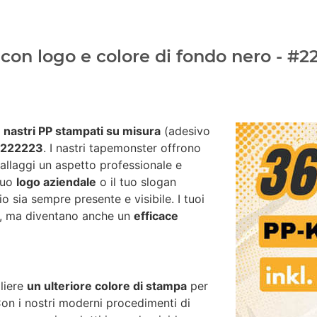
on logo e colore di fondo nero - #22
i
nastri PP stampati su misura
(adesivo
#222223
. I nastri tapemonster offrono
ballaggi un aspetto professionale e
 tuo
logo aziendale
o il tuo slogan
io sia sempre presente e visibile. I tuoi
za, ma diventano anche un
efficace
liere
un ulteriore colore di stampa
per
 Con i nostri moderni procedimenti di