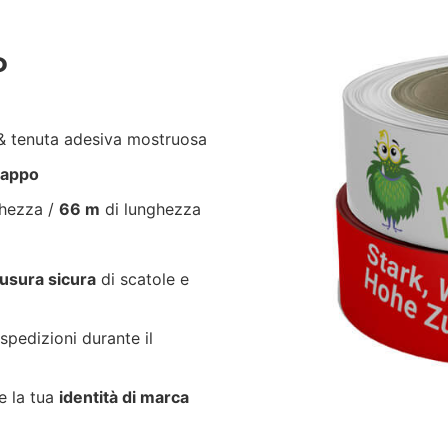
P
 tenuta adesiva mostruosa
trappo
ghezza /
66 m
di lunghezza
usura sicura
di scatole e
spedizioni durante il
e la tua
identità di marca