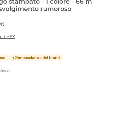
go stampato - 1 colore - 66 m
 svolgimento rumoroso
45
lori HEX
uso
Ambasciatore del brand
sleeve.