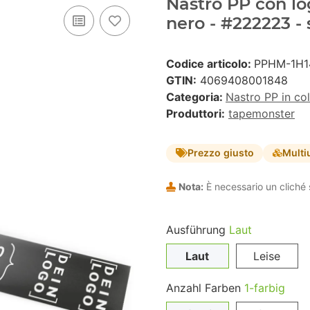
Nastro PP con lo
nero - #222223 -
Codice articolo:
PPHM-1H1
GTIN:
4069408001848
Categoria:
Nastro PP in co
Produttori:
tapemonster
Prezzo giusto
Multi
Nota:
È necessario un cliché 
Ausführung
Laut
Laut
Leise
Anzahl Farben
1-farbig