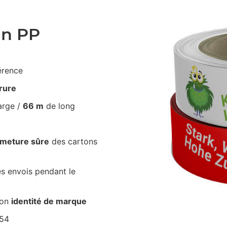
an PP
érence
irure
arge /
66 m
de long
rmeture sûre
des cartons
s envois pendant le
ton
identité de marque
154