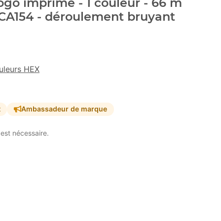
go imprimé - 1 couleur - 66 m
ECA154 - déroulement bruyant
uleurs HEX
t
Ambassadeur de marque
est nécessaire.