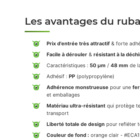
Les avantages du rub
Prix d'entrée très attractif
& forte adh
Facile à dérouler
&
résistant à la déch
Caractéristiques :
50 µm
/
48 mm
de l
Adhésif :
PP
(polypropylène)
Adhérence monstrueuse
pour une
fe
et emballages
Matériau ultra-résistant
qui protège te
transport
Liberté totale de design
pour refléter 
Couleur de fond :
orange clair - #ECA