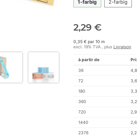
1-farbig
2-farbig
2,29 €
0,35 € par 10 m
excl. 19% TVA , plus
Livraison
à partir de
Pri
36
4,8
72
3,6
180
3,
360
3,2
720
2,9
1440
2,6
2376
2,2