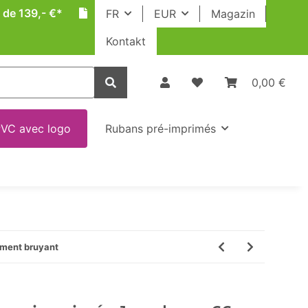
 de 139,- €*
FR
EUR
Magazin
Kontakt
0,00 €
VC avec logo
Rubans pré-imprimés
ement bruyant