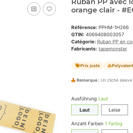
Ruban PP avec lo
orange clair - #
Référence:
PPHM-1H266
GTIN:
4069408003057
Catégorie:
Ruban PP en co
Fabricants:
tapemonster
Prix juste
Polyvalen
Remarque :
Un cliché sleeve 
Ausführung
Laut
Laut
Leise
Anzahl Farben
1-farbig