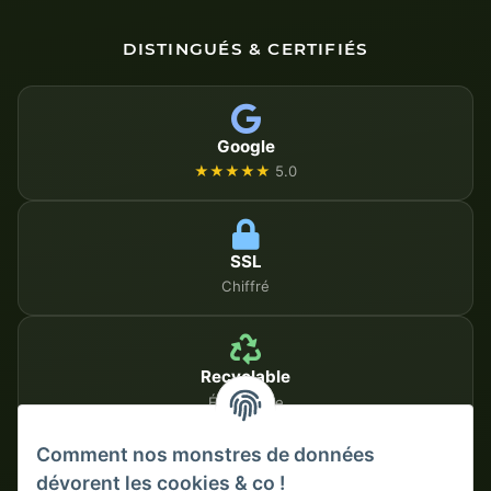
DISTINGUÉS & CERTIFIÉS
Google
★★★★★
5.0
SSL
Chiffré
Recyclable
Écologique
Comment nos monstres de données
dévorent les cookies & co !
MÉTHODES DE PAIEMENT SÉCURISÉES