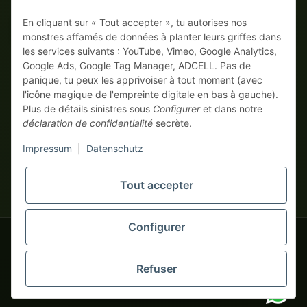
En cliquant sur « Tout accepter », tu autorises nos
Sur facture
Paiement anticipé avec escompte
monstres affamés de données à planter leurs griffes dans
les services suivants : YouTube, Vimeo, Google Analytics,
Google Ads, Google Tag Manager, ADCELL. Pas de
panique, tu peux les apprivoiser à tout moment (avec
l'icône magique de l'empreinte digitale en bas à gauche).
Plus de détails sinistres sous
Configurer
et dans notre
déclaration de confidentialité
secrète.
* Tous les prix hors TVA légale., plus
frais de port
| Ici, seuls les
Impressum
|
Datenschutz
vrais monstres business commandent ! Vente uniquement aux
entrepreneurs (§ 14 BGB), aucun client particulier (§ 13 BGB).
Les prix en devises étrangères sont indicatifs et se basent sur le
Tout accepter
tapemonster.de
taux de change actuel. La devise contractuelle est l'euro (EUR).
Configurer
tapemonster.de
© 2020-2026 tapemonster - Tous droits réservés. Design by
Refuser
Des milliers de clients satisfaits depuis 2020