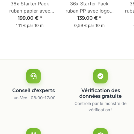
36x Starter Pack
36x Starter Pack
3
ruban papier avec
ruban PP avec logo -
rub
logo - 1 couleur - 50
1 couleur - 48 mm x
- 1 
199,00 €
*
139,00 €
*
mm x 50 m -
66 m
1,11 € par 10 m
0,59 € par 10 m
caoutchouc naturel
ca
Conseil d'experts
Vérification des
données gratuite
Lun-Ven : 08:00-17:00
Contrôlé par le monstre de
vérification !