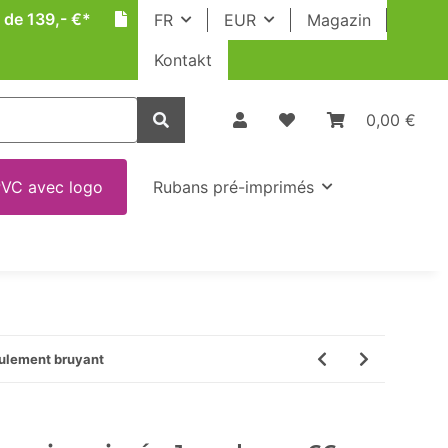
 de 139,- €*
FR
EUR
Magazin
Kontakt
0,00 €
VC avec logo
Rubans pré-imprimés
oulement bruyant