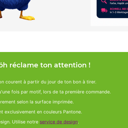
Möh réclame ton attention !
on courent à partir du jour de ton bon à tirer.
qu'une fois par motif, lors de ta première commande.
èrement selon la surface imprimée.
nt exclusivement en couleurs Pantone.
esign. Utilise notre
service de design
.