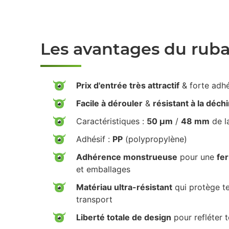
Les avantages du rub
Prix d'entrée très attractif
& forte adh
Facile à dérouler
&
résistant à la déch
Caractéristiques :
50 µm
/
48 mm
de l
Adhésif :
PP
(polypropylène)
Adhérence monstrueuse
pour une
fe
et emballages
Matériau ultra-résistant
qui protège te
transport
Liberté totale de design
pour refléter 