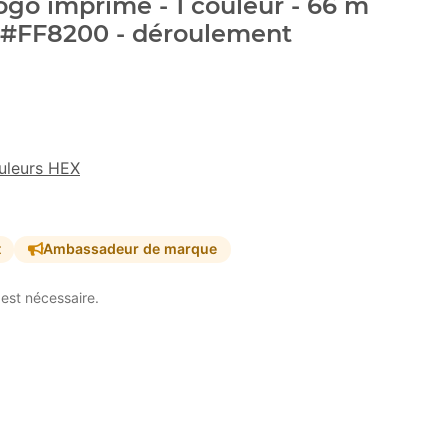
go imprimé - 1 couleur - 66 m
- #FF8200 - déroulement
uleurs HEX
t
Ambassadeur de marque
est nécessaire.