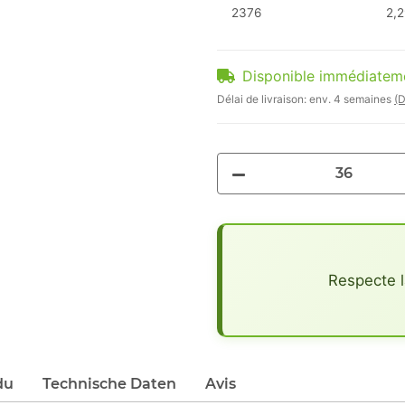
2376
2,2
Disponible immédiatem
Délai de livraison:
env. 4 semaines
(D
x
Respecte l
du
Technische Daten
Avis