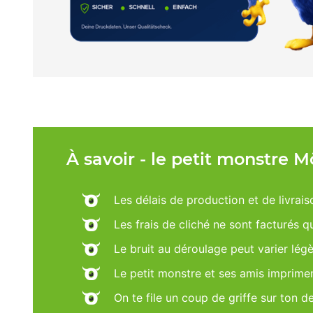
À savoir - le petit monstre 
Les délais de production et de livrais
Les frais de cliché ne sont facturés 
Le bruit au déroulage peut varier lég
Le petit monstre et ses amis imprime
On te file un coup de griffe sur ton d