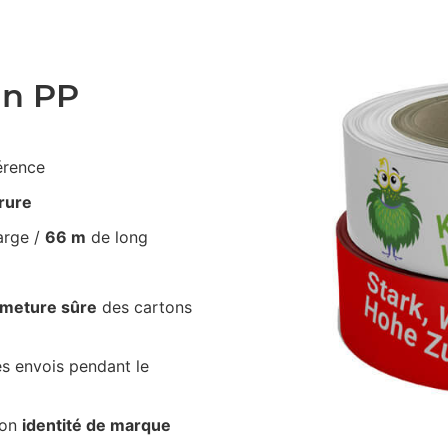
an PP
érence
irure
arge /
66 m
de long
rmeture sûre
des cartons
s envois pendant le
ton
identité de marque