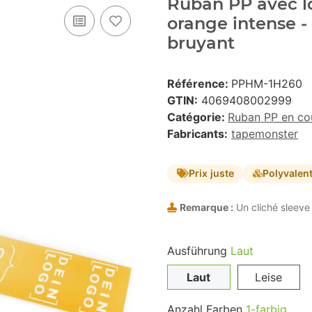
Ruban PP avec lo
orange intense 
bruyant
Référence:
PPHM-1H260
GTIN:
4069408002999
Catégorie:
Ruban PP en co
Fabricants:
tapemonster
Prix juste
Polyvalen
Remarque :
Un cliché sleeve 
Ausführung
Laut
Laut
Leise
Anzahl Farben
1-farbig