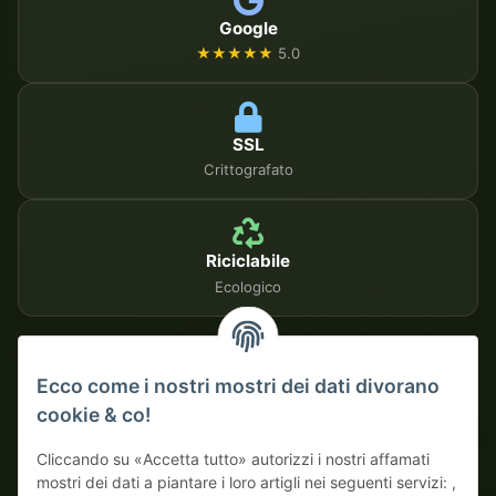
Google
★★★★★
5.0
SSL
Crittografato
Riciclabile
Ecologico
METODI DI PAGAMENTO SICURI
Ecco come i nostri mostri dei dati divorano
cookie & co!
Su fattura
Pagamento anticipato con sconto
Cliccando su «Accetta tutto» autorizzi i nostri affamati
mostri dei dati a piantare i loro artigli nei seguenti servizi: ,