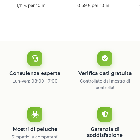
mm x 50 m - caucciù
66 m
6
1,11 € per 10 m
0,59 € per 10 m
naturale
c
Consulenza esperta
Verifica dati gratuita
Lun-Ven: 08:00-17:00
Controllato dal mostro di
controllo!
Mostri di peluche
Garanzia di
soddisfazione
Simpatici e competenti