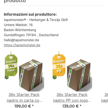
prodotto
Informazioni sul produttore:
tapemonster® - Herberger & Terzija GbR
Untere Waldstr. 16
Baden-Württemberg
Gundelfingen 79194 , Deutschland
hallo@tapemonster.de
https://tapemonster.de
36x Starter Pack
36x Starter Pack
3
nastro in carta con
nastro PP con logo -
nas
logo - 1 colore - 50
1 colore - 48 mm x
- 1
199,00 €
*
139,00 €
*