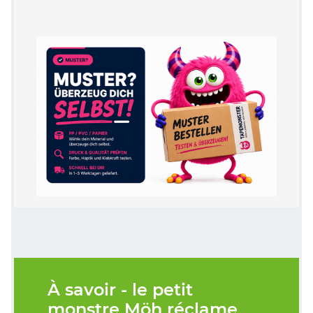
À savoir - le petit
monstre Möh réclame