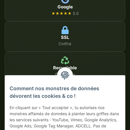
Google
★★★★★
5.0
SSL
Chiffré
Recyclable
Écologique
Comment nos monstres de données
dévorent les cookies & co !
MÉTHODES DE PAIEMENT SÉCURISÉES
En cliquant sur « Tout accepter », tu autorises nos
Sur facture
Paiement anticipé avec escompte
monstres affamés de données à planter leurs griffes dans
les services suivants : YouTube, Vimeo, Google Analytics,
Google Ads, Google Tag Manager, ADCELL. Pas de