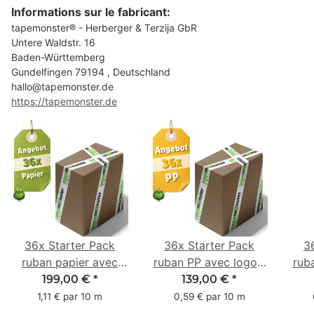
Informations sur le fabricant:
tapemonster® - Herberger & Terzija GbR
Untere Waldstr. 16
Baden-Württemberg
Gundelfingen 79194 , Deutschland
hallo@tapemonster.de
https://tapemonster.de
36x Starter Pack
36x Starter Pack
3
ruban papier avec
ruban PP avec logo -
rub
logo - 1 couleur - 50
1 couleur - 48 mm x
- 1 
199,00 €
*
139,00 €
*
mm x 50 m -
66 m
1,11 € par 10 m
0,59 € par 10 m
caoutchouc naturel
ca