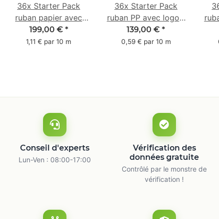
36x Starter Pack
36x Starter Pack
3
ruban papier avec
ruban PP avec logo -
rub
logo - 1 couleur - 50
1 couleur - 48 mm x
- 1 
199,00 €
*
139,00 €
*
mm x 50 m -
66 m
1,11 € par 10 m
0,59 € par 10 m
caoutchouc naturel
ca
Conseil d'experts
Vérification des
données gratuite
Lun-Ven : 08:00-17:00
Contrôlé par le monstre de
vérification !