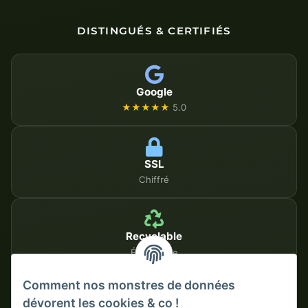
DISTINGUÉS & CERTIFIÉS
Google
★★★★★
5.0
SSL
Chiffré
Recyclable
Écologique
Comment nos monstres de données
dévorent les cookies & co !
MÉTHODES DE PAIEMENT SÉCURISÉES