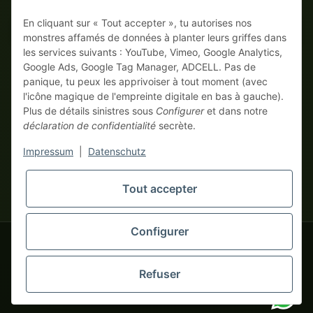
En cliquant sur « Tout accepter », tu autorises nos
Sur facture
Paiement anticipé avec escompte
monstres affamés de données à planter leurs griffes dans
les services suivants : YouTube, Vimeo, Google Analytics,
Google Ads, Google Tag Manager, ADCELL. Pas de
panique, tu peux les apprivoiser à tout moment (avec
l'icône magique de l'empreinte digitale en bas à gauche).
Plus de détails sinistres sous
Configurer
et dans notre
déclaration de confidentialité
secrète.
* Tous les prix hors TVA légale., plus
frais de port
| Ici, seuls les
Impressum
|
Datenschutz
vrais monstres business commandent ! Vente uniquement aux
entrepreneurs (§ 14 BGB), aucun client particulier (§ 13 BGB).
Les prix en devises étrangères sont indicatifs et se basent sur le
Tout accepter
tapemonster.de
taux de change actuel. La devise contractuelle est l'euro (EUR).
Configurer
tapemonster.de
© 2020-2026 tapemonster - Tous droits réservés. Design by
Refuser
Des milliers de clients satisfaits depuis 2020