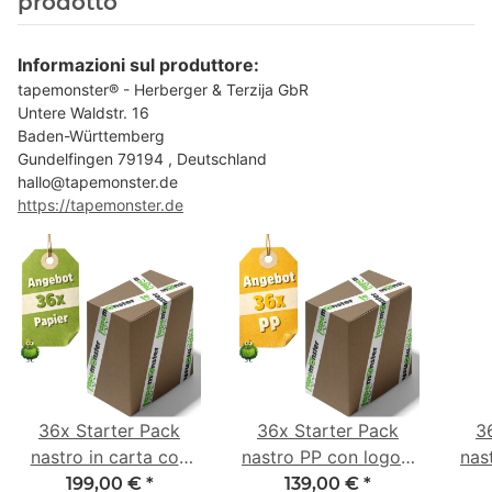
prodotto
Informazioni sul produttore:
tapemonster® - Herberger & Terzija GbR
Untere Waldstr. 16
Baden-Württemberg
Gundelfingen 79194 , Deutschland
hallo@tapemonster.de
https://tapemonster.de
36x Starter Pack
36x Starter Pack
3
nastro in carta con
nastro PP con logo -
nas
logo - 1 colore - 50
1 colore - 48 mm x
- 1
199,00 €
*
139,00 €
*