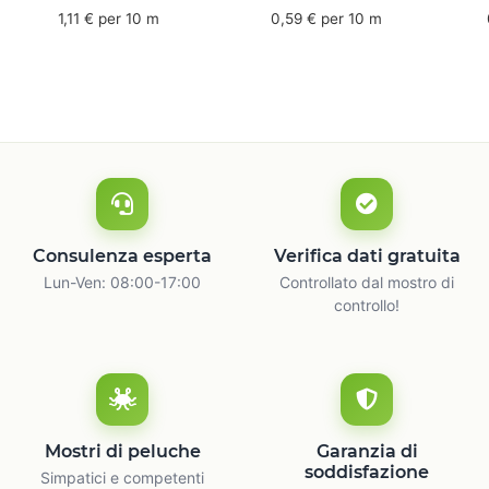
mm x 50 m - caucciù
66 m
6
1,11 € per 10 m
0,59 € per 10 m
naturale
c
Consulenza esperta
Verifica dati gratuita
Lun-Ven: 08:00-17:00
Controllato dal mostro di
controllo!
Mostri di peluche
Garanzia di
soddisfazione
Simpatici e competenti