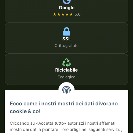
Google
★★★★★
5.0
SSL
Crittografato
Riciclabile
Ecologico
METODI DI PAGAMENTO SICURI
Ecco come i nostri mostri dei dati divorano
cookie & co!
Su fattura
Pagamento anticipato con sconto
Cliccando su «Accetta tutto» autorizzi i nostri affamati
mostri dei dati a piantare i loro artigli nei seguenti servizi: ,