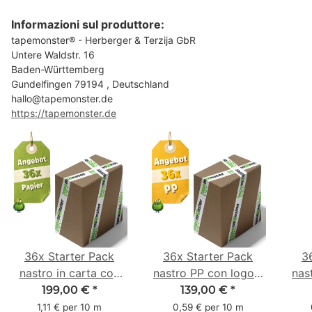
Informazioni sul produttore:
tapemonster® - Herberger & Terzija GbR
Untere Waldstr. 16
Baden-Württemberg
Gundelfingen 79194 , Deutschland
hallo@tapemonster.de
https://tapemonster.de
36x Starter Pack
36x Starter Pack
3
nastro in carta con
nastro PP con logo -
nas
logo - 1 colore - 50
1 colore - 48 mm x
- 1
199,00 €
*
139,00 €
*
mm x 50 m - caucciù
66 m
6
1,11 € per 10 m
0,59 € per 10 m