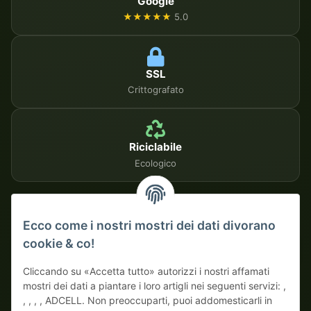
Google
★★★★★
5.0
SSL
Crittografato
Riciclabile
Ecologico
METODI DI PAGAMENTO SICURI
Ecco come i nostri mostri dei dati divorano
cookie & co!
Su fattura
Pagamento anticipato con sconto
Cliccando su «Accetta tutto» autorizzi i nostri affamati
mostri dei dati a piantare i loro artigli nei seguenti servizi: ,
, , , , ADCELL. Non preoccuparti, puoi addomesticarli in