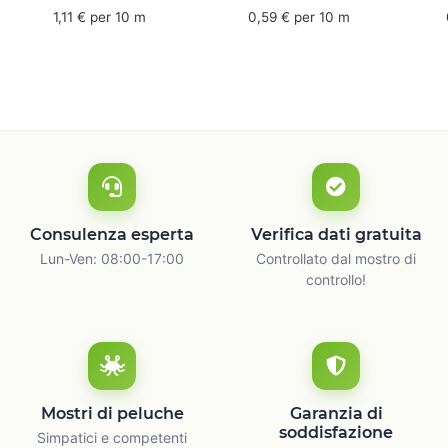
mm x 50 m - caucciù
66 m
6
1,11 € per 10 m
0,59 € per 10 m
naturale
c
Consulenza esperta
Verifica dati gratuita
Lun-Ven: 08:00-17:00
Controllato dal mostro di
controllo!
Mostri di peluche
Garanzia di
soddisfazione
Simpatici e competenti