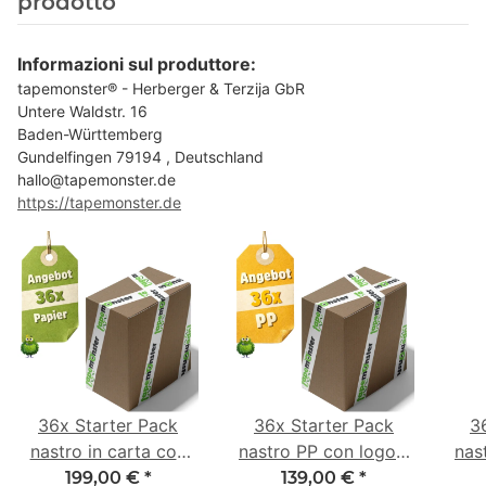
prodotto
Informazioni sul produttore:
tapemonster® - Herberger & Terzija GbR
Untere Waldstr. 16
Baden-Württemberg
Gundelfingen 79194 , Deutschland
hallo@tapemonster.de
https://tapemonster.de
36x Starter Pack
36x Starter Pack
3
nastro in carta con
nastro PP con logo -
nas
logo - 1 colore - 50
1 colore - 48 mm x
- 1
199,00 €
*
139,00 €
*