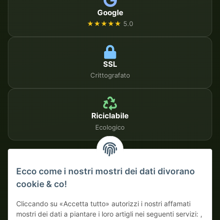
Google
★★★★★
5.0
SSL
Crittografato
Riciclabile
Ecologico
METODI DI PAGAMENTO SICURI
Ecco come i nostri mostri dei dati divorano
cookie & co!
Su fattura
Pagamento anticipato con sconto
Cliccando su «Accetta tutto» autorizzi i nostri affamati
mostri dei dati a piantare i loro artigli nei seguenti servizi: ,