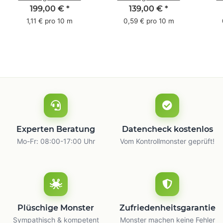
Pack - 1-farbig- 50
Pack - 1-farbig- 48
Pac
199,00 €
*
139,00 €
*
mm x 50 m - mit
mm x 66 m
mm 
1,11 € pro 10 m
0,59 € pro 10 m
Natur Kleber
m
Experten Beratung
Datencheck kostenlos
Mo-Fr: 08:00-17:00 Uhr
Vom Kontrollmonster geprüft!
Plüschige Monster
Zufriedenheitsgarantie
Sympathisch & kompetent
Monster machen keine Fehler