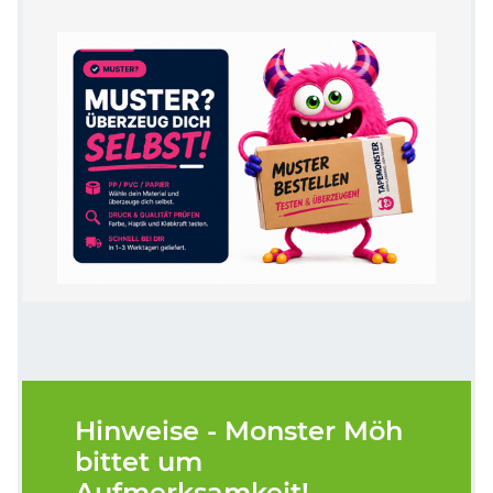
Hinweise - Monster Möh
bittet um
Aufmerksamkeit!