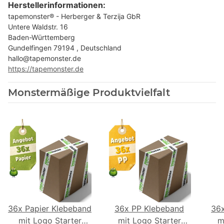
Herstellerinformationen:
tapemonster® - Herberger & Terzija GbR
Untere Waldstr. 16
Baden-Württemberg
Gundelfingen 79194 , Deutschland
hallo@tapemonster.de
https://tapemonster.de
Monstermäßige Produktvielfalt
36x Papier Klebeband
36x PP Klebeband
36
mit Logo Starter
mit Logo Starter
m