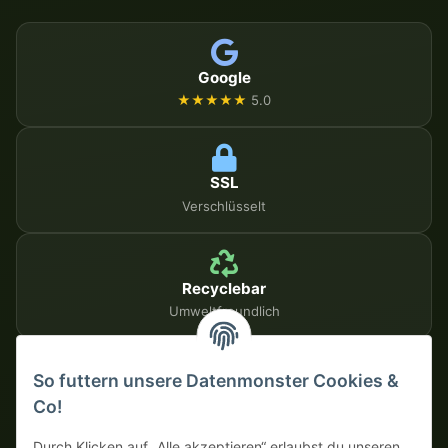
Google
★★★★★
5.0
SSL
Verschlüsselt
Recyclebar
Umweltfreundlich
So futtern unsere Datenmonster Cookies &
SICHERE ZAHLUNGSMETHODEN
Co!
Auf Rechnung
Vorkasse mit Skonto
Durch Klicken auf „Alle akzeptieren“ erlaubst du unseren