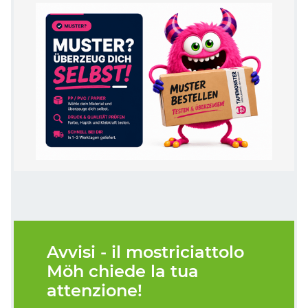
Avvisi - il mostriciattolo
Möh chiede la tua
attenzione!