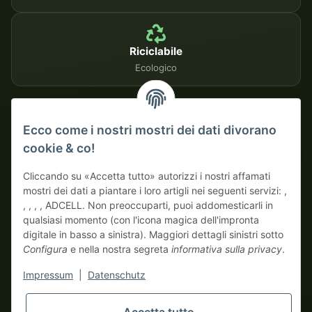
Riciclabile
Ecologico
METODI DI PAGAMENTO SICURI
Ecco come i nostri mostri dei dati divorano
cookie & co!
Su fattura
Pagamento anticipato con sconto
Cliccando su «Accetta tutto» autorizzi i nostri affamati
mostri dei dati a piantare i loro artigli nei seguenti servizi: ,
, , , , ADCELL. Non preoccuparti, puoi addomesticarli in
qualsiasi momento (con l'icona magica dell'impronta
digitale in basso a sinistra). Maggiori dettagli sinistri sotto
Configura
e nella nostra segreta
informativa sulla privacy
.
* Tutti i prezzi escluso IVA di legge., più
spedizione
| Qui ordinano
Impressum
|
Datenschutz
solo veri mostri business! Vendita solo a imprenditori (§ 14 BGB),
nessun cliente privato (§ 13 BGB).
I prezzi in valute estere sono indicativi e si basano sul tasso di