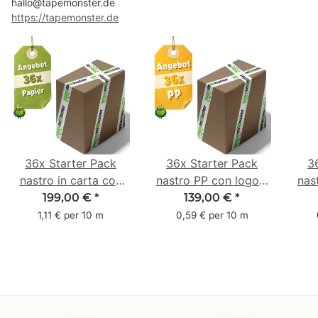
hallo@tapemonster.de
https://tapemonster.de
36x Starter Pack
36x Starter Pack
3
nastro in carta con
nastro PP con logo -
nas
logo - 1 colore - 50
1 colore - 48 mm x
- 1
199,00 €
*
139,00 €
*
mm x 50 m - caucciù
66 m
6
1,11 € per 10 m
0,59 € per 10 m
naturale
c