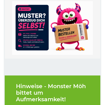
Hinweise - Monster Möh
bittet um
Aufmerksamkeit!