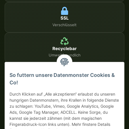
SSL
Verschlüsselt
Recyclebar
Umweltfreundlich
So futtern unsere Datenmonster Cookies &
SICHERE ZAHLUNGSMETHODEN
Co!
Auf Rechnung
Vorkasse mit Skonto
Durch Klicken auf „Alle akzeptieren“ erlaubst du unseren
hungrigen Datenmonstern, ihre Krallen in folgende Dienste
zu schlagen: YouTube, Vimeo, Google Analytics, Google
Dein WhatsApp-Tor zur
Ads, Google Tag Manager, ADCELL. Keine Sorge, du
Monster Service Team
kannst sie jederzeit zähmen (mit dem magischen
von tapemonster.de
Fingerabdruck-Icon links unten). Mehr finstere Details