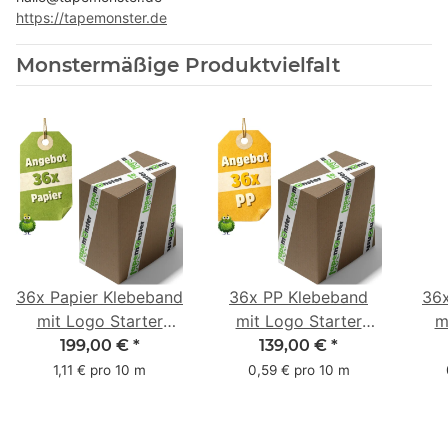
https://tapemonster.de
Monstermäßige Produktvielfalt
36x Papier Klebeband
36x PP Klebeband
36
mit Logo Starter
mit Logo Starter
m
Pack - 1-farbig- 50
Pack - 1-farbig- 48
Pac
199,00 €
*
139,00 €
*
mm x 50 m - mit
mm x 66 m
mm 
1,11 € pro 10 m
0,59 € pro 10 m
Natur Kleber
m