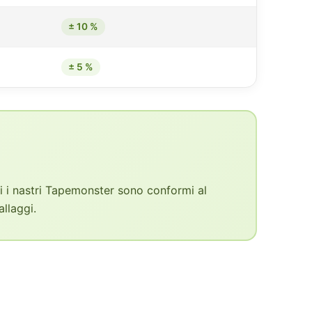
± 10 %
± 5 %
ti i nastri Tapemonster sono conformi al
llaggi.