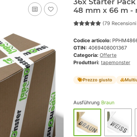
36x Starter Pack 
48 mm x 66 m -
(79 Recensioni
Codice articolo:
PPHM4866
GTIN:
4069408001367
Categoria:
Offerte
Produttori:
tapemonster
Prezzo giusto
Multi
Ausführung
Braun