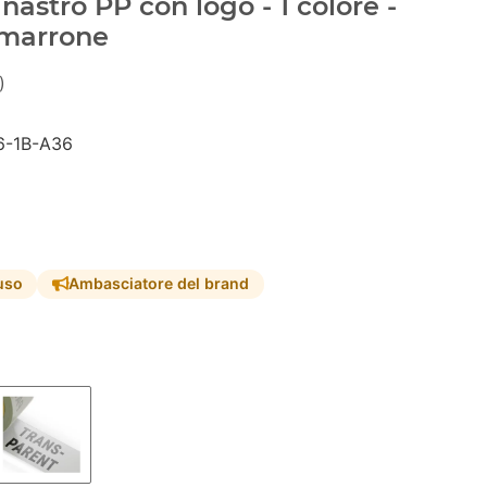
nastro PP con logo - 1 colore -
 marrone
)
-1B-A36
uso
Ambasciatore del brand