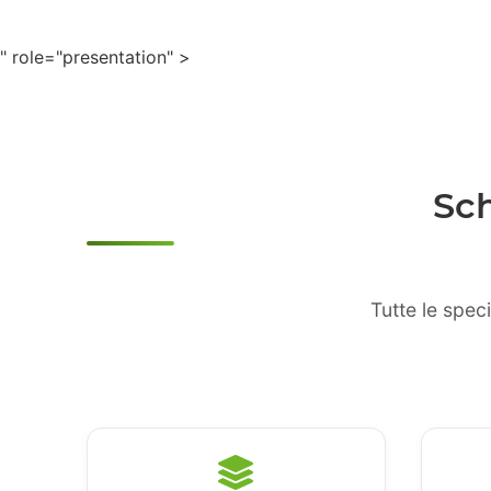
" role="presentation" >
Sc
Tutte le spec