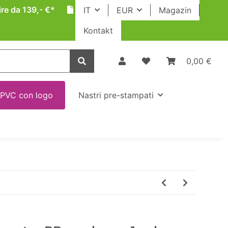
ire da 139,- €*
IT
EUR
Magazin
Kontakt
0,00 €
 PVC con logo
Nastri pre-stampati