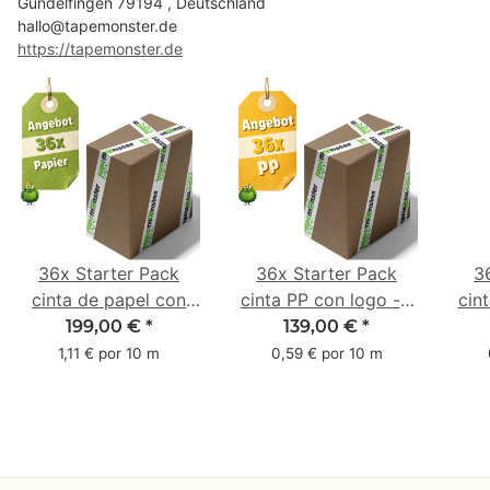
Gundelfingen 79194 , Deutschland
hallo@tapemonster.de
https://tapemonster.de
36x Starter Pack
36x Starter Pack
3
cinta de papel con
cinta PP con logo - 1
cin
logo - 1 color - 50
color - 48 mm x 66 m
1 c
199,00 €
*
139,00 €
*
mm x 50 m - caucho
m -
1,11 € por 10 m
0,59 € por 10 m
natural