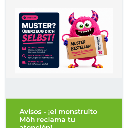
Avisos - ¡el monstruito
Möh reclama tu
atención!