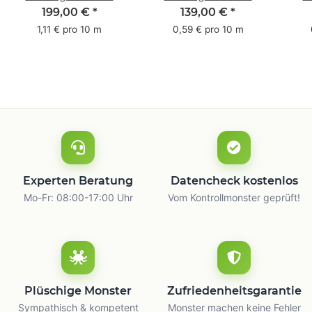
Pack - 1-farbig- 50
Pack - 1-farbig- 48
Pac
199,00 €
*
139,00 €
*
mm x 50 m - mit
mm x 66 m
mm 
1,11 € pro 10 m
0,59 € pro 10 m
Natur Kleber
m
Experten Beratung
Datencheck kostenlos
Mo-Fr: 08:00-17:00 Uhr
Vom Kontrollmonster geprüft!
Plüschige Monster
Zufriedenheitsgarantie
Sympathisch & kompetent
Monster machen keine Fehler