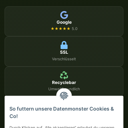
Google
★★★★★
5.0
SSL
Verschlüsselt
Recyclebar
Umweltfreundlich
So futtern unsere Datenmonster Cookies &
SICHERE ZAHLUNGSMETHODEN
Co!
Auf Rechnung
Vorkasse mit Skonto
Durch Klicken auf „Alle akzeptieren“ erlaubst du unseren