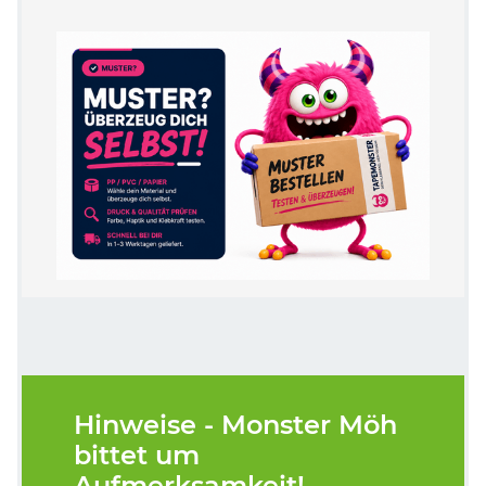
Hinweise - Monster Möh
bittet um
Aufmerksamkeit!