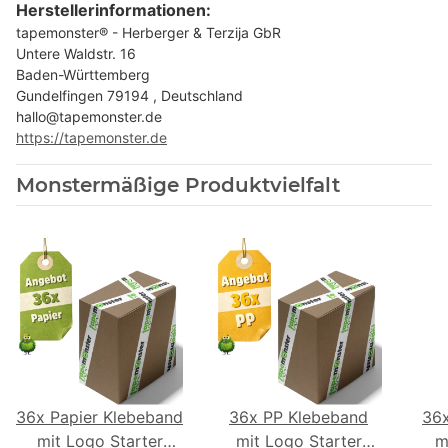
Herstellerinformationen:
tapemonster® - Herberger & Terzija GbR
Untere Waldstr. 16
Baden-Württemberg
Gundelfingen 79194 , Deutschland
hallo@tapemonster.de
https://tapemonster.de
Monstermäßige Produktvielfalt
36x Papier Klebeband
36x PP Klebeband
36
mit Logo Starter
mit Logo Starter
m