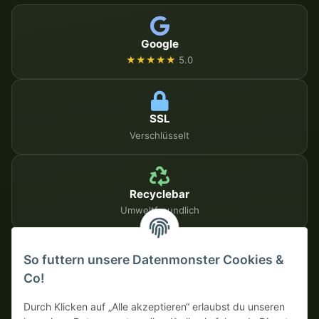
Google
★★★★★
5.0
SSL
Verschlüsselt
Recyclebar
Umweltfreundlich
So futtern unsere Datenmonster Cookies &
SICHERE ZAHLUNGSMETHODEN
Co!
Auf Rechnung
Vorkasse mit Skonto
Durch Klicken auf „Alle akzeptieren“ erlaubst du unseren