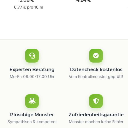
mm x 66 m - weiß -
mm x 66 m - weiß
mm 
5,08 €
*
4,24 €
*
mit Natur Kleber
L
0,77 € pro 10 m
Experten Beratung
Datencheck kostenlos
Mo-Fr: 08:00-17:00 Uhr
Vom Kontrollmonster geprüft!
Plüschige Monster
Zufriedenheitsgarantie
Sympathisch & kompetent
Monster machen keine Fehler