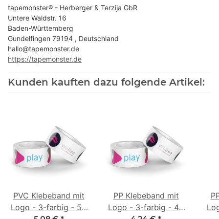
tapemonster® - Herberger & Terzija GbR
Untere Waldstr. 16
Baden-Württemberg
Gundelfingen 79194 , Deutschland
hallo@tapemonster.de
https://tapemonster.de
Kunden kauften dazu folgende Artikel:
PVC Klebeband mit
PP Klebeband mit
PP
Logo - 3-farbig - 50
Logo - 3-farbig - 48
Log