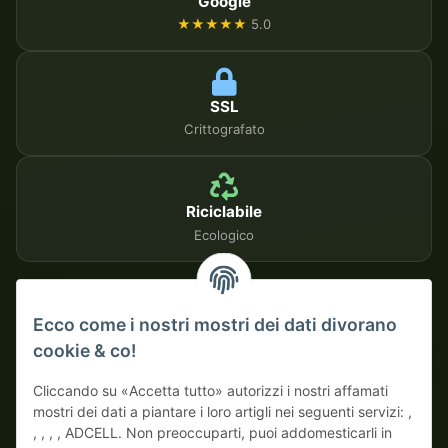
Google
★★★★★
5.0
SSL
Crittografato
Riciclabile
Ecologico
METODI DI PAGAMENTO SICURI
Ecco come i nostri mostri dei dati divorano
cookie & co!
Su fattura
Pagamento anticipato con sconto
Cliccando su «Accetta tutto» autorizzi i nostri affamati
mostri dei dati a piantare i loro artigli nei seguenti servizi: ,
, , , , ADCELL. Non preoccuparti, puoi addomesticarli in