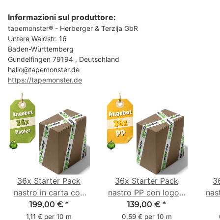
Informazioni sul produttore:
tapemonster® - Herberger & Terzija GbR
Untere Waldstr. 16
Baden-Württemberg
Gundelfingen 79194 , Deutschland
hallo@tapemonster.de
https://tapemonster.de
36x Starter Pack
36x Starter Pack
3
nastro in carta con
nastro PP con logo -
nas
logo - 1 colore - 50
1 colore - 48 mm x
- 1
199,00 €
*
139,00 €
*
mm x 50 m - caucciù
66 m
6
1,11 € per 10 m
0,59 € per 10 m