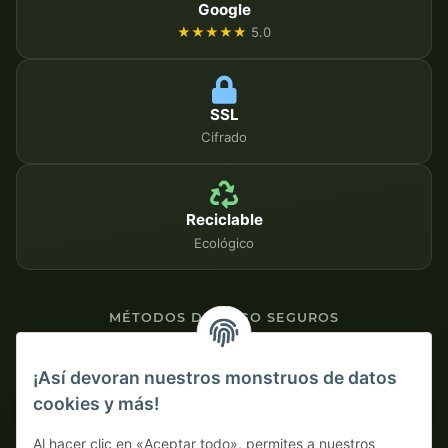
Google
★★★★★
5.0
SSL
Cifrado
Reciclable
Ecológico
MÉTODOS DE PAGO SEGUROS
Contra factura
¡Así devoran nuestros monstruos de datos
cookies y más!
Pago por adelantado con descuento
Al hacer clic en «Aceptar todo», permites a nuestros