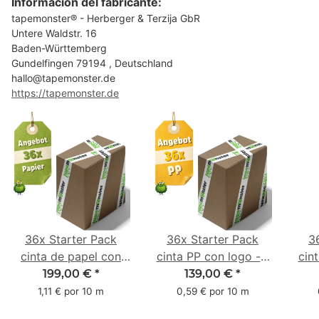
Información del fabricante:
tapemonster® - Herberger & Terzija GbR
Untere Waldstr. 16
Baden-Württemberg
Gundelfingen 79194 , Deutschland
hallo@tapemonster.de
https://tapemonster.de
36x Starter Pack
36x Starter Pack
3
cinta de papel con
cinta PP con logo - 1
cin
logo - 1 color - 50
color - 48 mm x 66 m
1 c
199,00 €
*
139,00 €
*
mm x 50 m - caucho
m -
1,11 € por 10 m
0,59 € por 10 m
natural