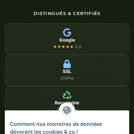
DISTINGUÉS & CERTIFIÉS
Google
★★★★★
5.0
SSL
Chiffré
Recyclable
Écologique
Comment nos monstres de données
dévorent les cookies & co !
MÉTHODES DE PAIEMENT SÉCURISÉES