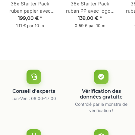
36x Starter Pack
36x Starter Pack
3
ruban papier avec
ruban PP avec logo -
rub
logo - 1 couleur - 50
1 couleur - 48 mm x
- 1 
199,00 €
*
139,00 €
*
mm x 50 m -
66 m
1,11 € par 10 m
0,59 € par 10 m
caoutchouc naturel
ca
Conseil d'experts
Vérification des
données gratuite
Lun-Ven : 08:00-17:00
Contrôlé par le monstre de
vérification !