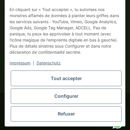
En cliquant sur « Tout accepter », tu autorises nos
Sur facture
Paiement anticipé avec escompte
monstres affamés de données à planter leurs griffes dans
les services suivants : YouTube, Vimeo, Google Analytics,
Google Ads, Google Tag Manager, ADCELL. Pas de
panique, tu peux les apprivoiser à tout moment (avec
l'icône magique de l'empreinte digitale en bas à gauche).
Plus de détails sinistres sous
Configurer
et dans notre
déclaration de confidentialité
secrète.
* Tous les prix hors TVA légale., plus
frais de port
| Ici, seuls les
Impressum
|
Datenschutz
vrais monstres business commandent ! Vente uniquement aux
entrepreneurs (§ 14 BGB), aucun client particulier (§ 13 BGB).
Les prix en devises étrangères sont indicatifs et se basent sur le
Tout accepter
tapemonster.de
taux de change actuel. La devise contractuelle est l'euro (EUR).
Configurer
tapemonster.de
© 2020-2026 tapemonster - Tous droits réservés. Design by
Refuser
Des milliers de clients satisfaits depuis 2020