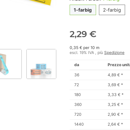
1-farbig
2-farbig
2,29 €
0,35 € per 10 m
escl. 19% IVA , più
Spedizione
da
Prezzo unit
36
4,89 €
*
72
3,69 €
*
180
3,33 €
*
360
3,25 €
*
720
2,90 €
*
1440
2,64 €
*