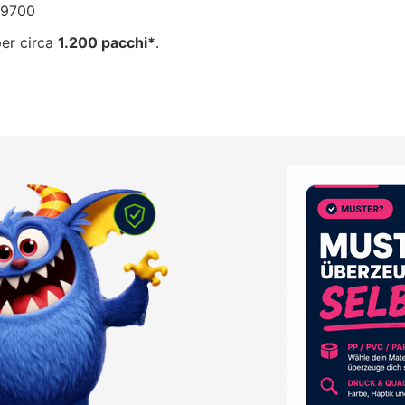
99700
per circa
1.200 pacchi*
.