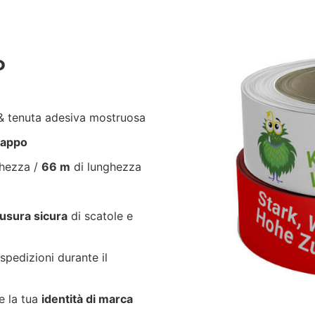
P
 tenuta adesiva mostruosa
trappo
ghezza /
66 m
di lunghezza
usura sicura
di scatole e
spedizioni durante il
e la tua
identità di marca