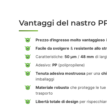
Vantaggi del nastro P
Prezzo d'ingresso molto vantaggioso
&
Facile da svolgere
&
resistente allo s
Caratteristiche:
50 µm
/
48 mm
di lar
Adesivo:
PP
(polipropilene)
Tenuta adesiva mostruosa
per una
chi
imballaggi
Materiale robusto
che protegge le tue 
trasporto
Libertà totale di design
per rispecchiar