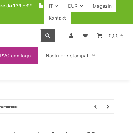
ire da 139,- €*
IT
EUR
Magazin
Kontakt
0,00 €
 PVC con logo
Nastri pre-stampati
 rumoroso