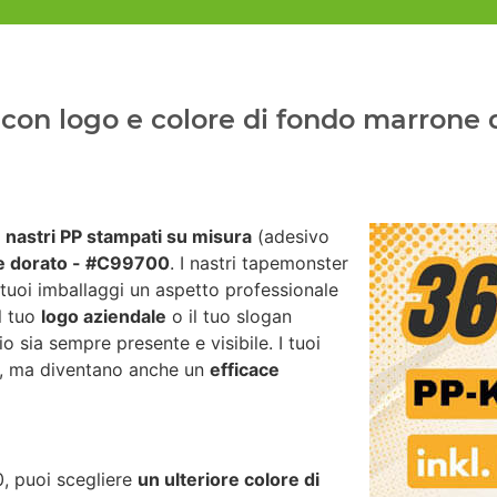
con logo e colore di fondo marrone d
i
nastri PP stampati su misura
(adesivo
 dorato - #C99700
. I nastri tapemonster
 tuoi imballaggi un aspetto professionale
il tuo
logo aziendale
o il tuo slogan
io sia sempre presente e visibile. I tuoi
za, ma diventano anche un
efficace
, puoi scegliere
un ulteriore colore di