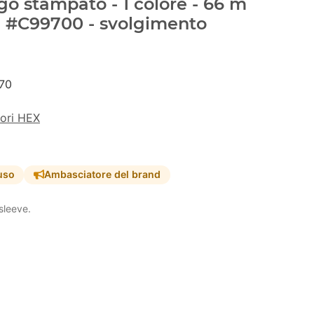
go stampato - 1 colore - 66 m
- #C99700 - svolgimento
70
lori HEX
uso
Ambasciatore del brand
sleeve.