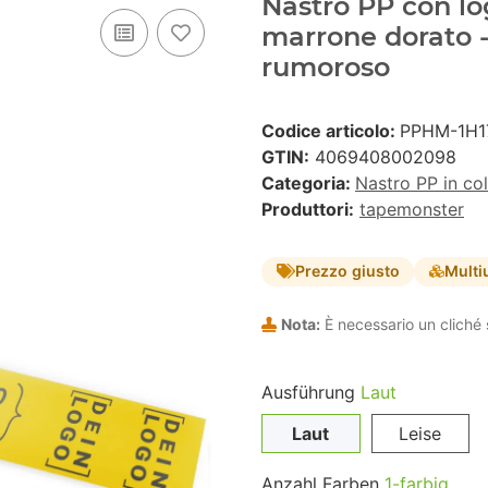
Nastro PP con lo
marrone dorato 
rumoroso
Codice articolo:
PPHM-1H1
GTIN:
4069408002098
Categoria:
Nastro PP in co
Produttori:
tapemonster
Prezzo giusto
Multi
Nota:
È necessario un cliché 
Ausführung
Laut
Laut
Leise
Anzahl Farben
1-farbig