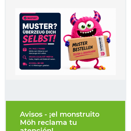
Avisos - ¡el monstruito
Möh reclama tu
atención!