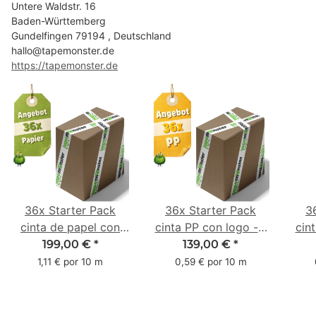
Untere Waldstr. 16
Baden-Württemberg
Gundelfingen 79194 , Deutschland
hallo@tapemonster.de
https://tapemonster.de
36x Starter Pack
36x Starter Pack
3
cinta de papel con
cinta PP con logo - 1
cin
logo - 1 color - 50
color - 48 mm x 66 m
1 c
199,00 €
*
139,00 €
*
mm x 50 m - caucho
m -
1,11 € por 10 m
0,59 € por 10 m
natural