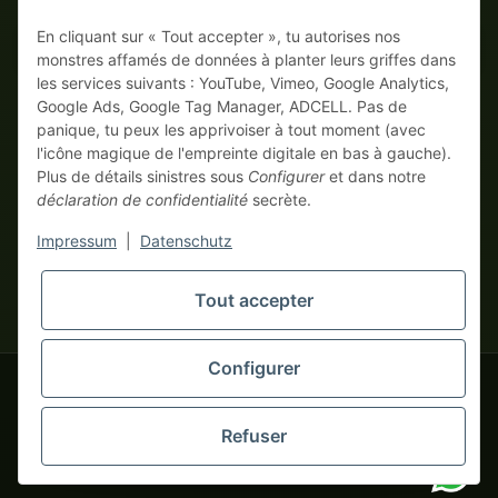
En cliquant sur « Tout accepter », tu autorises nos
Sur facture
Paiement anticipé avec escompte
monstres affamés de données à planter leurs griffes dans
les services suivants : YouTube, Vimeo, Google Analytics,
Google Ads, Google Tag Manager, ADCELL. Pas de
panique, tu peux les apprivoiser à tout moment (avec
l'icône magique de l'empreinte digitale en bas à gauche).
Plus de détails sinistres sous
Configurer
et dans notre
déclaration de confidentialité
secrète.
* Tous les prix hors TVA légale., plus
frais de port
| Ici, seuls les
Impressum
|
Datenschutz
vrais monstres business commandent ! Vente uniquement aux
entrepreneurs (§ 14 BGB), aucun client particulier (§ 13 BGB).
Les prix en devises étrangères sont indicatifs et se basent sur le
Tout accepter
tapemonster.de
taux de change actuel. La devise contractuelle est l'euro (EUR).
Configurer
tapemonster.de
© 2020-2026 tapemonster - Tous droits réservés. Design by
Refuser
Des milliers de clients satisfaits depuis 2020