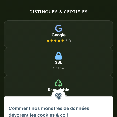
DISTINGUÉS & CERTIFIÉS
Google
★★★★★
5.0
SSL
Chiffré
Recyclable
Écologique
Comment nos monstres de données
dévorent les cookies & co !
MÉTHODES DE PAIEMENT SÉCURISÉES