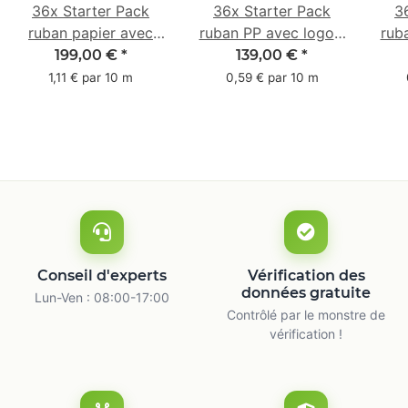
36x Starter Pack
36x Starter Pack
3
ruban papier avec
ruban PP avec logo -
rub
logo - 1 couleur - 50
1 couleur - 48 mm x
- 1 
199,00 €
*
139,00 €
*
mm x 50 m -
66 m
1,11 € par 10 m
0,59 € par 10 m
caoutchouc naturel
ca
Conseil d'experts
Vérification des
données gratuite
Lun-Ven : 08:00-17:00
Contrôlé par le monstre de
vérification !