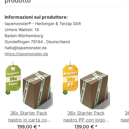
prodotto
Informazioni sul produttore:
tapemonster® - Herberger & Terzija GbR
Untere Waldstr. 16
Baden-Württemberg
Gundelfingen 79194 , Deutschland
hallo@tapemonster.de
https://tapemonster.de
36x Starter Pack
36x Starter Pack
3
nastro in carta con
nastro PP con logo -
nas
logo - 1 colore - 50
1 colore - 48 mm x
- 1
199,00 €
*
139,00 €
*