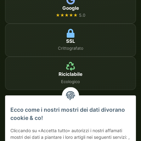
Google
★★★★★
5.0
SSL
Crittografato
Riciclabile
Ecologico
METODI DI PAGAMENTO SICURI
Ecco come i nostri mostri dei dati divorano
cookie & co!
Su fattura
Pagamento anticipato con sconto
Cliccando su «Accetta tutto» autorizzi i nostri affamati
mostri dei dati a piantare i loro artigli nei seguenti servizi: ,