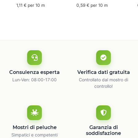
mm x 50 m - caucciù
66 m
6
1,11 € per 10 m
0,59 € per 10 m
naturale
c
Consulenza esperta
Verifica dati gratuita
Lun-Ven: 08:00-17:00
Controllato dal mostro di
controllo!
Mostri di peluche
Garanzia di
soddisfazione
Simpatici e competenti