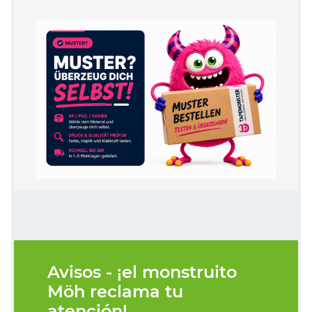
Avisos - ¡el monstruito
Möh reclama tu
atención!