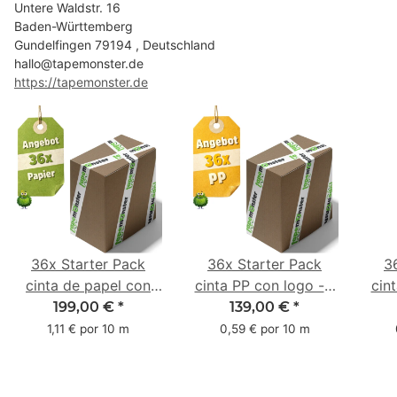
Untere Waldstr. 16
Baden-Württemberg
Gundelfingen 79194 , Deutschland
hallo@tapemonster.de
https://tapemonster.de
36x Starter Pack
36x Starter Pack
3
cinta de papel con
cinta PP con logo - 1
cin
logo - 1 color - 50
color - 48 mm x 66 m
1 c
199,00 €
*
139,00 €
*
mm x 50 m - caucho
m -
1,11 € por 10 m
0,59 € por 10 m
natural