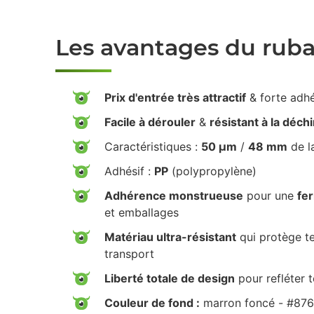
Les avantages du rub
Prix d'entrée très attractif
& forte adh
Facile à dérouler
&
résistant à la déch
Caractéristiques :
50 µm
/
48 mm
de l
Adhésif :
PP
(polypropylène)
Adhérence monstrueuse
pour une
fe
et emballages
Matériau ultra-résistant
qui protège te
transport
Liberté totale de design
pour refléter 
Couleur de fond :
marron foncé - #87