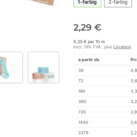
1-farbig
2-farbig
2,29 €
0,35 € par 10 m
excl. 19% TVA , plus
Livraison
à partir de
Pri
36
4,8
72
3,6
180
3,
360
3,2
720
2,9
1440
2,6
2376
2,2