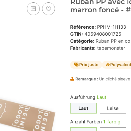
Ruban PP avec lo
marron foncé - 
Référence:
PPHM-1H133
GTIN:
4069408001725
Catégorie:
Ruban PP en co
Fabricants:
tapemonster
Prix juste
Polyvalen
Remarque :
Un cliché sleeve 
Ausführung
Laut
Laut
Leise
Anzahl Farben
1-farbig