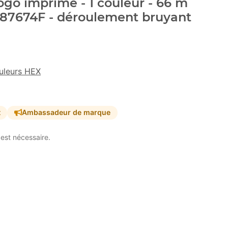
go imprimé - 1 couleur - 66 m
#87674F - déroulement bruyant
uleurs HEX
t
Ambassadeur de marque
est nécessaire.