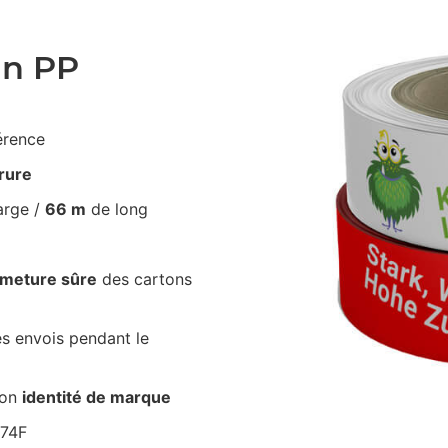
an PP
érence
irure
arge /
66 m
de long
rmeture sûre
des cartons
s envois pendant le
ton
identité de marque
674F