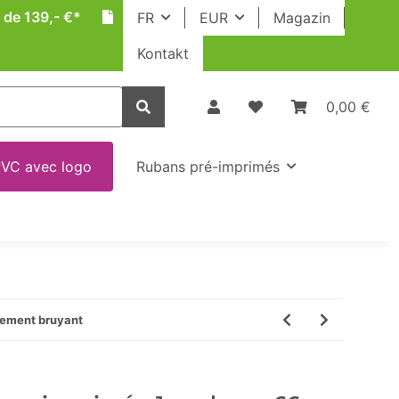
 de 139,- €*
FR
EUR
Magazin
Kontakt
0,00 €
VC avec logo
Rubans pré-imprimés
lement bruyant